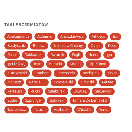
TAGI PRZEDMIOTÓW
Abakanowicz
Althamer
Anuszkiewicz
Art deco
Baj
Berdyszak
Berlewi
Bronisław Chromy
Cybis
Deco
Dekor
Dobkowski
Dwurnik
Fogtt
Henry
Igor
Igor Mitoraj
Jean
Kałucki
Kisling
Koji Kamoji
Kułakowski
Lambert
Lebenstein
modigliani
Moise
Mojżesz
Natalia LL
Nowosielski
Olbiński
Persee
Perseusz
Rucki
Salaburski
SASNAL
Stażewski
Suder
Szprynger
Sętowski
Tamara De Lempicka
Tarasewicz
Tarasin
Walkuski
Witold-k
Yerka