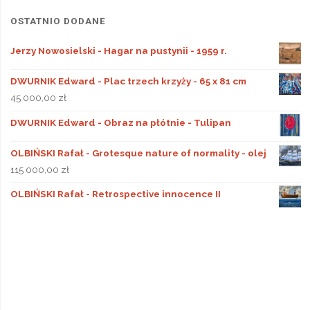
OSTATNIO DODANE
Jerzy Nowosielski - Hagar na pustynii - 1959 r.
DWURNIK Edward - Plac trzech krzyży - 65 x 81 cm
45 000,00
zł
DWURNIK Edward - Obraz na płótnie - Tulipan
OLBIŃSKI Rafał - Grotesque nature of normality - olej
115 000,00
zł
OLBIŃSKI Rafał - Retrospective innocence II