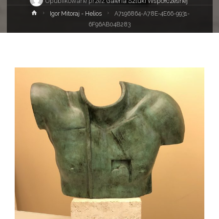
Opublikowane przez
Galeria Sztuki Współczesnej
Strona
Igor Mitoraj - Helios
A7196864-A78E-4E66-9931-
główna
6F96AB04B283