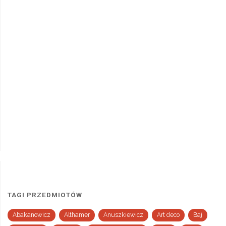
TAGI PRZEDMIOTÓW
Abakanowicz
Althamer
Anuszkiewicz
Art deco
Baj