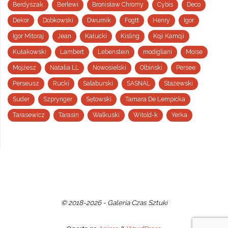
Berdyszak
Berlewi
Bronisław Chromy
Cybis
Deco
Dekor
Dobkowski
Dwurnik
Fogtt
Henry
Igor
Igor Mitoraj
Jean
Kałucki
Kisling
Koji Kamoji
Kułakowski
Lambert
Lebenstein
modigliani
Moise
Mojżesz
Natalia LL
Nowosielski
Olbiński
Persee
Perseusz
Rucki
Salaburski
SASNAL
Stażewski
Suder
Szprynger
Sętowski
Tamara De Lempicka
Tarasewicz
Tarasin
Walkuski
Witold-k
Yerka
© 2018-2026 - Galeria Czas Sztuki