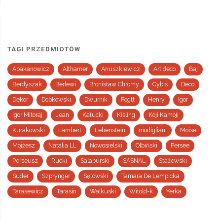
TAGI PRZEDMIOTÓW
Abakanowicz
Althamer
Anuszkiewicz
Art deco
Baj
Berdyszak
Berlewi
Bronisław Chromy
Cybis
Deco
Dekor
Dobkowski
Dwurnik
Fogtt
Henry
Igor
Igor Mitoraj
Jean
Kałucki
Kisling
Koji Kamoji
Kułakowski
Lambert
Lebenstein
modigliani
Moise
Mojżesz
Natalia LL
Nowosielski
Olbiński
Persee
Perseusz
Rucki
Salaburski
SASNAL
Stażewski
Suder
Szprynger
Sętowski
Tamara De Lempicka
Tarasewicz
Tarasin
Walkuski
Witold-k
Yerka