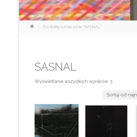
Strona
Produkty oznaczone “SASNAL”
główna
SASNAL
Posortowa
Wyświetlanie wszystkich wyników: 3
według
najnowszy