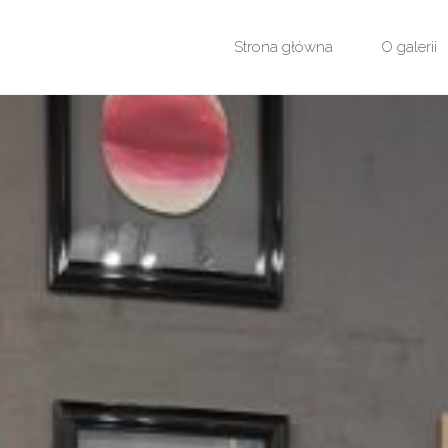
Przejdź
Strona główna
O galerii
do
treści