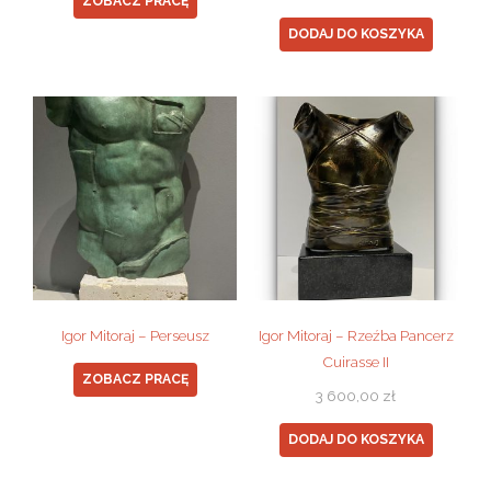
ZOBACZ PRACĘ
DODAJ DO KOSZYKA
Igor Mitoraj – Perseusz
Igor Mitoraj – Rzeźba Pancerz
Cuirasse II
ZOBACZ PRACĘ
3 600,00
zł
DODAJ DO KOSZYKA