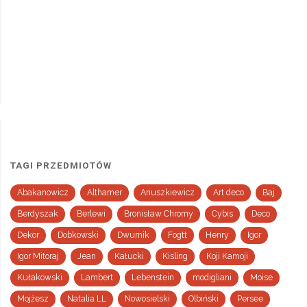
TAGI PRZEDMIOTÓW
Abakanowicz
Althamer
Anuszkiewicz
Art deco
Baj
Berdyszak
Berlewi
Bronisław Chromy
Cybis
Deco
Dekor
Dobkowski
Dwurnik
Fogtt
Henry
Igor
Igor Mitoraj
Jean
Kałucki
Kisling
Koji Kamoji
Kułakowski
Lambert
Lebenstein
modigliani
Moise
Mojżesz
Natalia LL
Nowosielski
Olbiński
Persee