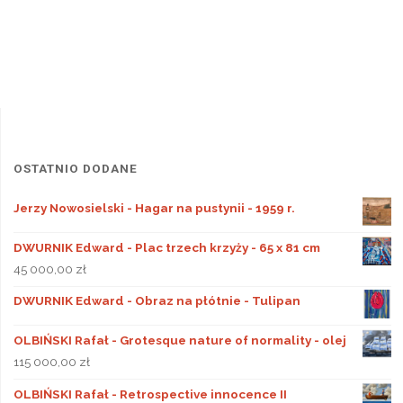
OSTATNIO DODANE
Jerzy Nowosielski - Hagar na pustynii - 1959 r.
DWURNIK Edward - Plac trzech krzyży - 65 x 81 cm
45 000,00
zł
DWURNIK Edward - Obraz na płótnie - Tulipan
OLBIŃSKI Rafał - Grotesque nature of normality - olej
115 000,00
zł
OLBIŃSKI Rafał - Retrospective innocence II