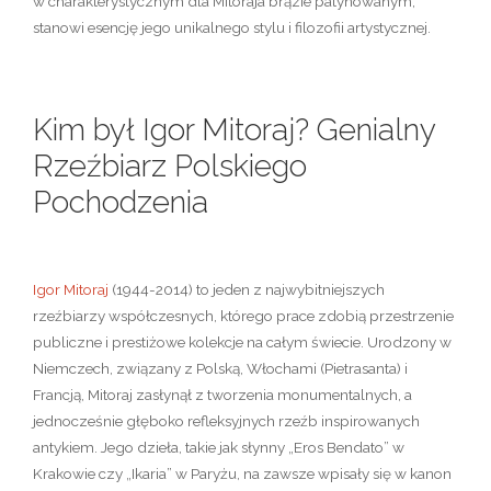
w charakterystycznym dla Mitoraja
brązie patynowanym
,
stanowi esencję jego unikalnego stylu i filozofii artystycznej.
Kim był Igor Mitoraj? Genialny
Rzeźbiarz Polskiego
Pochodzenia
Igor Mitoraj
(1944-2014)
to jeden z najwybitniejszych
rzeźbiarzy współczesnych
, którego prace zdobią przestrzenie
publiczne i prestiżowe kolekcje na całym świecie. Urodzony w
Niemczech, związany z Polską, Włochami (Pietrasanta) i
Francją, Mitoraj zasłynął z tworzenia monumentalnych, a
jednocześnie głęboko refleksyjnych
rzeźb inspirowanych
antykiem
. Jego dzieła, takie jak słynny „Eros Bendato” w
Krakowie czy „Ikaria” w Paryżu, na zawsze wpisały się w kanon