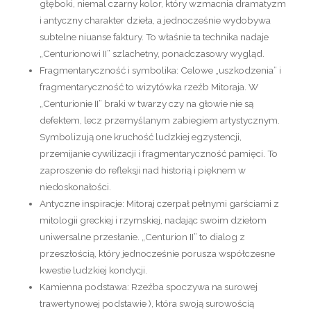
głęboki, niemal czarny kolor, który wzmacnia dramatyzm
i antyczny charakter dzieła, a jednocześnie wydobywa
subtelne niuanse faktury. To właśnie ta technika nadaje
„Centurionowi II” szlachetny, ponadczasowy wygląd.
Fragmentaryczność i symbolika:
Celowe „uszkodzenia” i
fragmentaryczność to wizytówka
rzeźb Mitoraja
. W
„Centurionie II” braki w twarzy czy na głowie nie są
defektem, lecz przemyślanym zabiegiem artystycznym.
Symbolizują one kruchość ludzkiej egzystencji,
przemijanie cywilizacji i fragmentaryczność pamięci. To
zaproszenie do refleksji nad historią i pięknem w
niedoskonałości.
Antyczne inspiracje:
Mitoraj czerpał pełnymi garściami z
mitologii greckiej i rzymskiej
, nadając swoim dziełom
uniwersalne przesłanie. „Centurion II” to dialog z
przeszłością, który jednocześnie porusza współczesne
kwestie ludzkiej kondycji.
Kamienna podstawa:
Rzeźba spoczywa na surowej
trawertynowej podstawie ), która swoją surowością