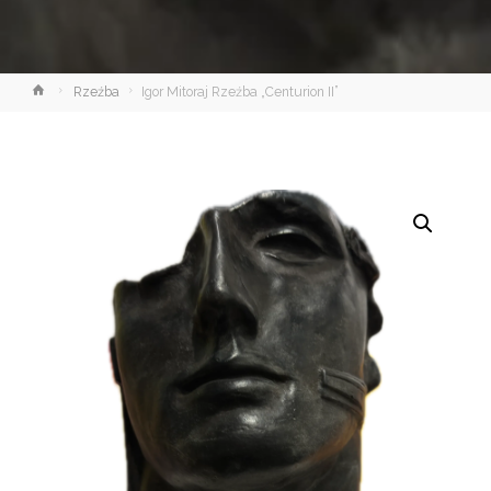
Strona
Rzeźba
Igor Mitoraj Rzeźba „Centurion II”
główna