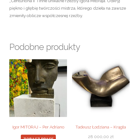
„Centuriona II” i inne
unikalne rzeźby Igora Mitoraja
. Odkryj
piękno i głębię twórczości mistrza, którego dzieła na zawsze
zmieniły oblicze
współczesnej rzeźby
.
Podobne produkty
Igor MITORAJ – Per Adriano
Tadeusz Łodziana – Krągła
28 000,00
zł