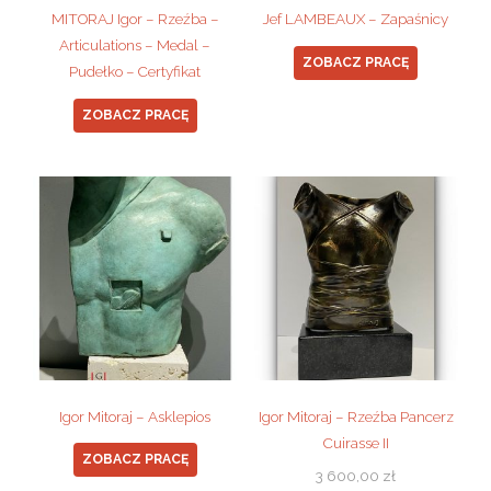
MITORAJ Igor – Rzeźba –
Jef LAMBEAUX – Zapaśnicy
Articulations – Medal –
ZOBACZ PRACĘ
Pudełko – Certyfikat
ZOBACZ PRACĘ
Igor Mitoraj – Asklepios
Igor Mitoraj – Rzeźba Pancerz
Cuirasse II
ZOBACZ PRACĘ
3 600,00
zł