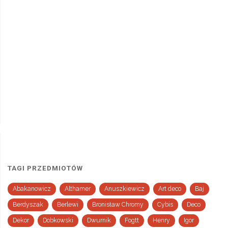
TAGI PRZEDMIOTÓW
Abakanowicz
Althamer
Anuszkiewicz
Art deco
Baj
Berdyszak
Berlewi
Bronisław Chromy
Cybis
Deco
Dekor
Dobkowski
Dwurnik
Fogtt
Henry
Igor