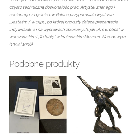
czysto techniczną doskonałość prac. Artystę, znanego i
cenionego za granicą, w Polsce przypomniała wystawa
„Jesteśmy“ w 1990, po której przyszły dalsze prezentacje
indywidualne i na wystawach zbiorowych, jak „Ars Erotica“ w
warszawskim i „To lubię“ w krakowskim Muzeum Narodowym
(1994 i 1996).
Podobne produkty