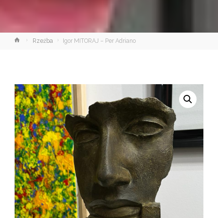
Strona
Rzeźba
Igor MITORAJ – Per Adriano
główna