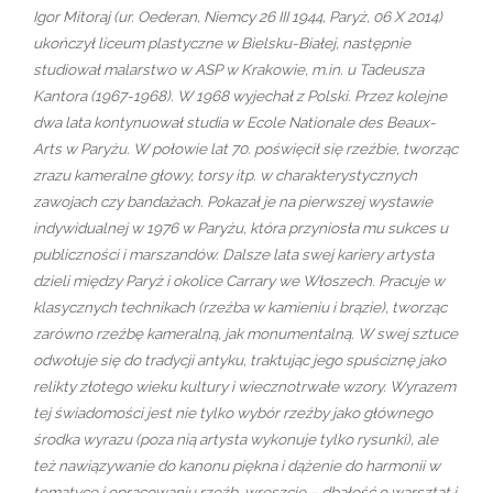
Igor Mitoraj (ur. Oederan, Niemcy 26 III 1944, Paryż, 06 X 2014)
ukończył liceum plastyczne w Bielsku-Białej, następnie
studiował malarstwo w ASP w Krakowie, m.in. u Tadeusza
Kantora (1967-1968). W 1968 wyjechał z Polski. Przez kolejne
dwa lata kontynuował studia w Ecole Nationale des Beaux-
Arts w Paryżu. W połowie lat 70. poświęcił się rzeźbie, tworząc
zrazu kameralne głowy, torsy itp. w charakterystycznych
zawojach czy bandażach. Pokazał je na pierwszej wystawie
indywidualnej w 1976 w Paryżu, która przyniosła mu sukces u
publiczności i marszandów. Dalsze lata swej kariery artysta
dzieli między Paryż i okolice Carrary we Włoszech. Pracuje w
klasycznych technikach (rzeźba w kamieniu i brązie), tworząc
zarówno rzeźbę kameralną, jak monumentalną. W swej sztuce
odwołuje się do tradycji antyku, traktując jego spuściznę jako
relikty złotego wieku kultury i wiecznotrwałe wzory. Wyrazem
tej świadomości jest nie tylko wybór rzeźby jako głównego
środka wyrazu (poza nią artysta wykonuje tylko rysunki), ale
też nawiązywanie do kanonu piękna i dążenie do harmonii w
tematyce i opracowaniu rzeźb, wreszcie – dbałość o warsztat i