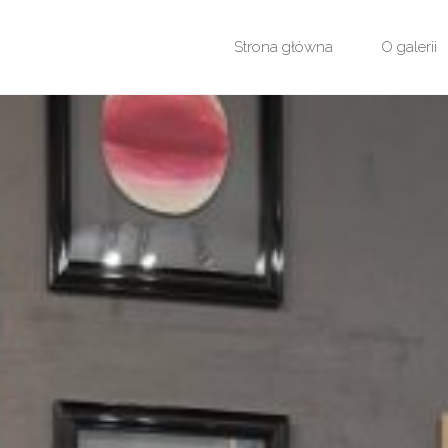
Przejdź
Strona główna
O galerii
do
treści