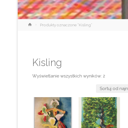
Strona
Produkty oznaczone “Kisling”
główna
Kisling
Posortowa
Wyświetlanie wszystkich wyników: 2
według
najnowszy