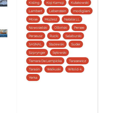
Kisling
Koji Kamoji
Kułakowski
Lambert
Lebenstein
modigliani
Moise
Mojżesz
Natalia LL
Nowosielski
Olbiński
Persee
Perseusz
Rucki
Salaburski
SASNAL
Stażewski
Suder
Szprynger
Sętowski
Tamara De Lempicka
Tarasewicz
Tarasin
Walkuski
Witold-k
Yerka