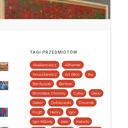
TAGI PRZEDMIOTÓW
Abakanowicz
Althamer
Anuszkiewicz
Art deco
Baj
Berdyszak
Berlewi
Bronisław Chromy
Cybis
Deco
Dekor
Dobkowski
Dwurnik
Fogtt
Henry
Igor
Igor Mitoraj
Jean
Kałucki