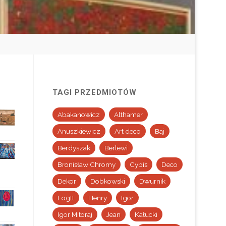
TAGI PRZEDMIOTÓW
Abakanowicz
Althamer
Anuszkiewicz
Art deco
Baj
Berdyszak
Berlewi
Bronisław Chromy
Cybis
Deco
Dekor
Dobkowski
Dwurnik
Fogtt
Henry
Igor
Igor Mitoraj
Jean
Kałucki