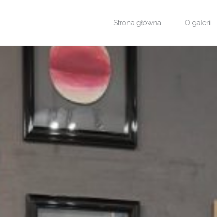
Przejdź
Strona główna
O galerii
do
treści