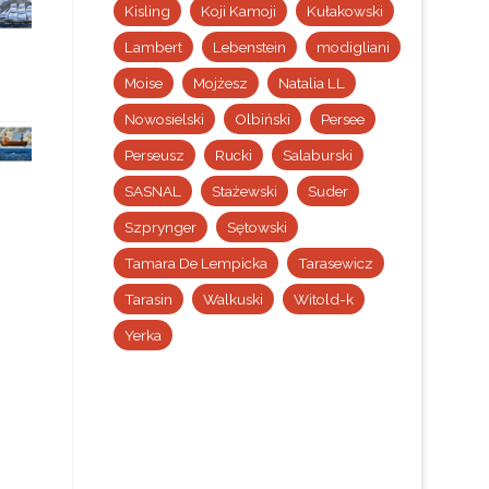
Kisling
Koji Kamoji
Kułakowski
Lambert
Lebenstein
modigliani
Moise
Mojżesz
Natalia LL
Nowosielski
Olbiński
Persee
Perseusz
Rucki
Salaburski
SASNAL
Stażewski
Suder
Szprynger
Sętowski
Tamara De Lempicka
Tarasewicz
Tarasin
Walkuski
Witold-k
Yerka