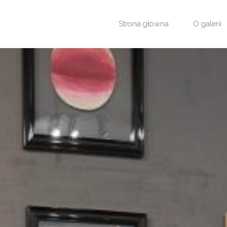
Przejdź
Strona główna
O galerii
do
treści