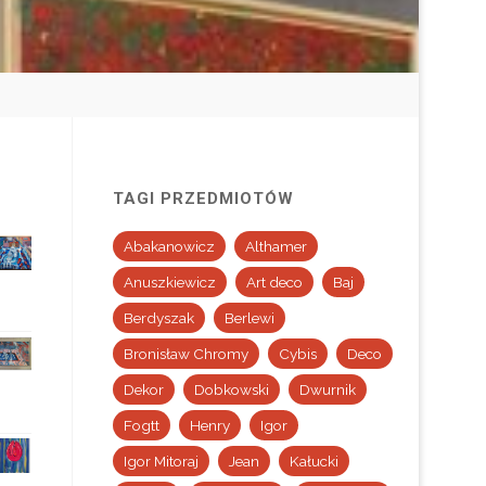
TAGI PRZEDMIOTÓW
Abakanowicz
Althamer
Anuszkiewicz
Art deco
Baj
Berdyszak
Berlewi
Bronisław Chromy
Cybis
Deco
Dekor
Dobkowski
Dwurnik
Fogtt
Henry
Igor
Igor Mitoraj
Jean
Kałucki