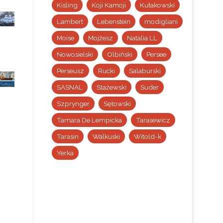
Kisling
Koji Kamoji
Kułakowski
Lambert
Lebenstein
modigliani
Moise
Mojżesz
Natalia LL
Nowosielski
Olbiński
Persee
Perseusz
Rucki
Salaburski
SASNAL
Stażewski
Suder
Szprynger
Sętowski
Tamara De Lempicka
Tarasewicz
Tarasin
Walkuski
Witold-k
Yerka