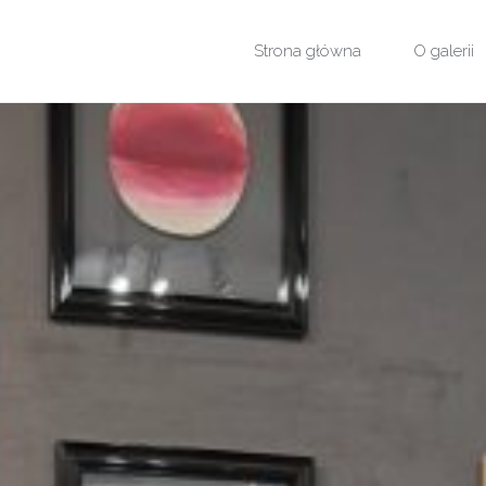
Przejdź
Strona główna
O galerii
do
treści