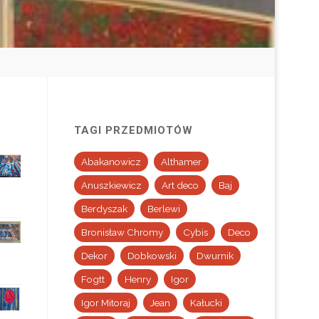
TAGI PRZEDMIOTÓW
Abakanowicz
Althamer
Anuszkiewicz
Art deco
Baj
Berdyszak
Berlewi
Bronisław Chromy
Cybis
Deco
Dekor
Dobkowski
Dwurnik
Fogtt
Henry
Igor
Igor Mitoraj
Jean
Kałucki