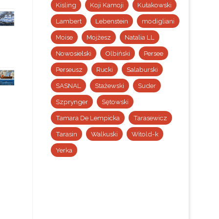
Kisling
Koji Kamoji
Kułakowski
Lambert
Lebenstein
modigliani
Moise
Mojżesz
Natalia LL
Nowosielski
Olbiński
Persee
Perseusz
Rucki
Salaburski
SASNAL
Stażewski
Suder
Szprynger
Sętowski
Tamara De Lempicka
Tarasewicz
Tarasin
Walkuski
Witold-k
Yerka