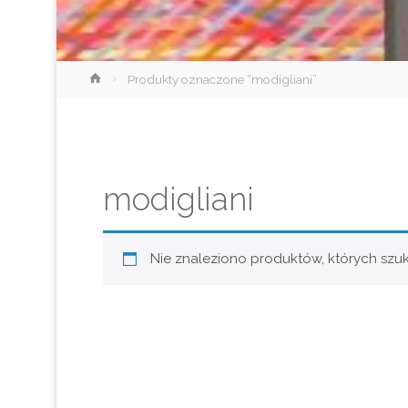
Strona
Produkty oznaczone “modigliani”
główna
modigliani
Nie znaleziono produktów, których szuk