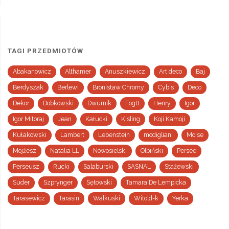
TAGI PRZEDMIOTÓW
Abakanowicz
Althamer
Anuszkiewicz
Art deco
Baj
Berdyszak
Berlewi
Bronisław Chromy
Cybis
Deco
Dekor
Dobkowski
Dwurnik
Fogtt
Henry
Igor
Igor Mitoraj
Jean
Kałucki
Kisling
Koji Kamoji
Kułakowski
Lambert
Lebenstein
modigliani
Moise
Mojżesz
Natalia LL
Nowosielski
Olbiński
Persee
Perseusz
Rucki
Salaburski
SASNAL
Stażewski
Suder
Szprynger
Sętowski
Tamara De Lempicka
Tarasewicz
Tarasin
Walkuski
Witold-k
Yerka