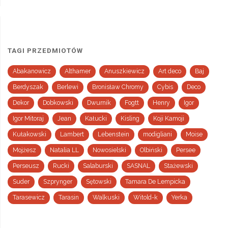
TAGI PRZEDMIOTÓW
Abakanowicz
Althamer
Anuszkiewicz
Art deco
Baj
Berdyszak
Berlewi
Bronisław Chromy
Cybis
Deco
Dekor
Dobkowski
Dwurnik
Fogtt
Henry
Igor
Igor Mitoraj
Jean
Kałucki
Kisling
Koji Kamoji
Kułakowski
Lambert
Lebenstein
modigliani
Moise
Mojżesz
Natalia LL
Nowosielski
Olbiński
Persee
Perseusz
Rucki
Salaburski
SASNAL
Stażewski
Suder
Szprynger
Sętowski
Tamara De Lempicka
Tarasewicz
Tarasin
Walkuski
Witold-k
Yerka