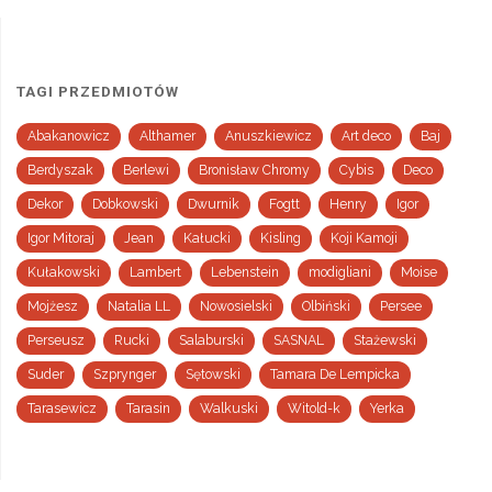
TAGI PRZEDMIOTÓW
Abakanowicz
Althamer
Anuszkiewicz
Art deco
Baj
Berdyszak
Berlewi
Bronisław Chromy
Cybis
Deco
Dekor
Dobkowski
Dwurnik
Fogtt
Henry
Igor
Igor Mitoraj
Jean
Kałucki
Kisling
Koji Kamoji
Kułakowski
Lambert
Lebenstein
modigliani
Moise
Mojżesz
Natalia LL
Nowosielski
Olbiński
Persee
Perseusz
Rucki
Salaburski
SASNAL
Stażewski
Suder
Szprynger
Sętowski
Tamara De Lempicka
Tarasewicz
Tarasin
Walkuski
Witold-k
Yerka