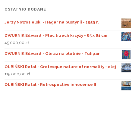
OSTATNIO DODANE
Jerzy Nowosielski - Hagar na pustynii - 1959 r.
DWURNIK Edward - Plac trzech krzyży - 65 x 81 cm
45 000,00
zł
DWURNIK Edward - Obraz na płótnie - Tulipan
OLBIŃSKI Rafał - Grotesque nature of normality - olej
115 000,00
zł
OLBIŃSKI Rafał - Retrospective innocence II