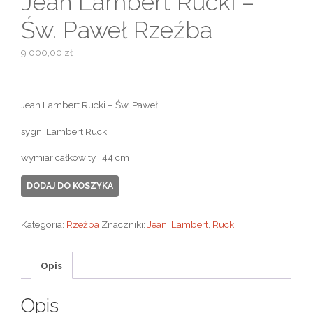
Jean Lambert Rucki –
Św. Paweł Rzeźba
9 000,00
zł
Jean Lambert Rucki – Św. Paweł
sygn. Lambert Rucki
wymiar całkowity : 44 cm
ilość
DODAJ DO KOSZYKA
Jean
Lambert
Kategoria:
Rzeźba
Znaczniki:
Jean
,
Lambert
,
Rucki
Rucki
-
Opis
Św.
Paweł
Opis
Rzeźba