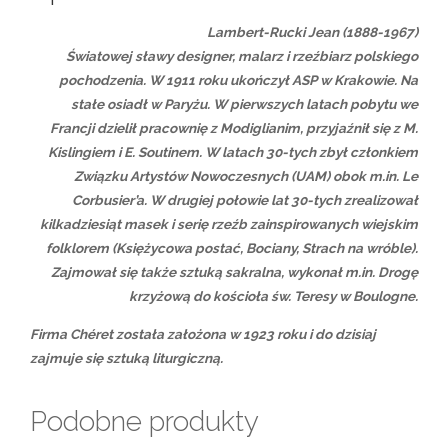
Lambert-Rucki Jean (1888-1967)
Światowej sławy designer, malarz i rzeźbiarz polskiego
pochodzenia. W 1911 roku ukończył ASP w Krakowie. Na
stałe osiadł w Paryżu. W pierwszych latach pobytu we
Francji dzielił pracownię z Modiglianim, przyjaźnił się z M.
Kislingiem i E. Soutinem. W latach 30-tych zbył członkiem
Związku Artystów Nowoczesnych (UAM) obok m.in. Le
Corbusier’a. W drugiej połowie lat 30-tych zrealizował
kilkadziesiąt masek i serię rzeźb zainspirowanych wiejskim
folklorem (Księżycowa postać, Bociany, Strach na wróble).
Zajmował się także sztuką sakralna, wykonał m.in. Drogę
krzyżową do kościoła św. Teresy w Boulogne.
Firma Chéret została założona w 1923 roku i do dzisiaj
zajmuje się sztuką liturgiczną.
Podobne produkty