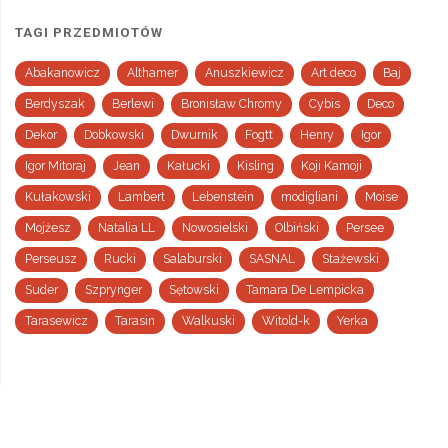
TAGI PRZEDMIOTÓW
Abakanowicz
Althamer
Anuszkiewicz
Art deco
Baj
Berdyszak
Berlewi
Bronisław Chromy
Cybis
Deco
Dekor
Dobkowski
Dwurnik
Fogtt
Henry
Igor
Igor Mitoraj
Jean
Kałucki
Kisling
Koji Kamoji
Kułakowski
Lambert
Lebenstein
modigliani
Moise
Mojżesz
Natalia LL
Nowosielski
Olbiński
Persee
Perseusz
Rucki
Salaburski
SASNAL
Stażewski
Suder
Szprynger
Sętowski
Tamara De Lempicka
Tarasewicz
Tarasin
Walkuski
Witold-k
Yerka