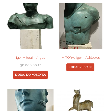
Igor Mitoraj – Argos
MITORAJ Igor – Asklepios
38 000,00
zł
ZOBACZ PRACĘ
DODAJ DO KOSZYKA