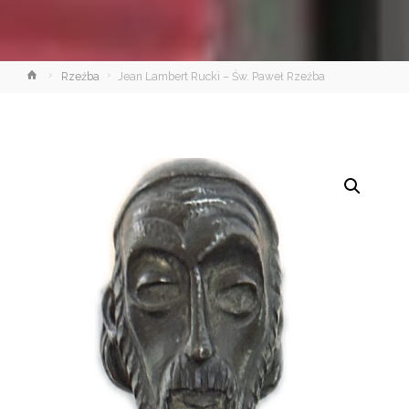
Strona
Rzeźba
Jean Lambert Rucki – Św. Paweł Rzeźba
główna