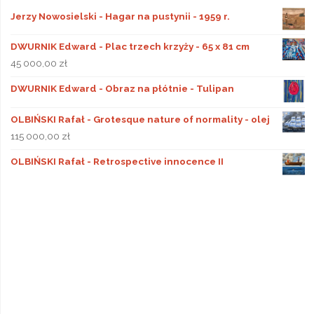
Jerzy Nowosielski - Hagar na pustynii - 1959 r.
DWURNIK Edward - Plac trzech krzyży - 65 x 81 cm
45 000,00
zł
DWURNIK Edward - Obraz na płótnie - Tulipan
OLBIŃSKI Rafał - Grotesque nature of normality - olej
115 000,00
zł
OLBIŃSKI Rafał - Retrospective innocence II