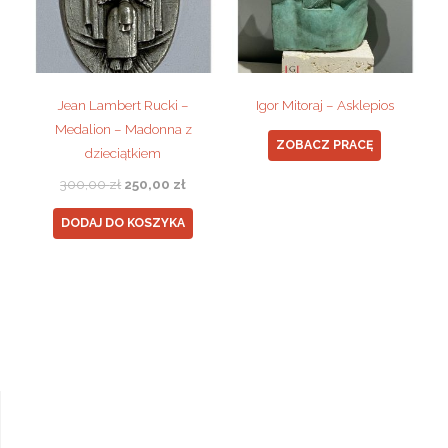
Jean Lambert Rucki –
Igor Mitoraj – Asklepios
Medalion – Madonna z
ZOBACZ PRACĘ
dzieciątkiem
Pierwotna
Aktualna
300,00
zł
250,00
zł
cena
cena
DODAJ DO KOSZYKA
wynosiła:
wynosi:
300,00 zł.
250,00 zł.