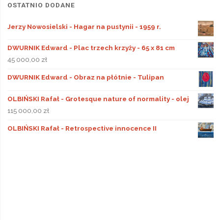
OSTATNIO DODANE
Jerzy Nowosielski - Hagar na pustynii - 1959 r.
DWURNIK Edward - Plac trzech krzyży - 65 x 81 cm
45 000,00
zł
DWURNIK Edward - Obraz na płótnie - Tulipan
OLBIŃSKI Rafał - Grotesque nature of normality - olej
115 000,00
zł
OLBIŃSKI Rafał - Retrospective innocence II