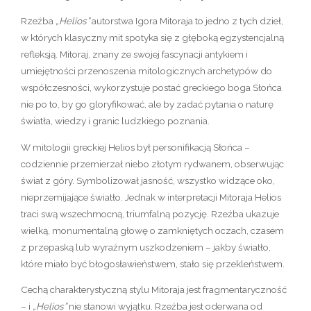
Rzeźba
„Helios”
autorstwa Igora Mitoraja to jedno z tych dzieł,
w których klasyczny mit spotyka się z głęboką egzystencjalną
refleksją. Mitoraj, znany ze swojej fascynacji antykiem i
umiejętności przenoszenia mitologicznych archetypów do
współczesności, wykorzystuje postać greckiego boga Słońca
nie po to, by go gloryfikować, ale by zadać pytania o naturę
światła, wiedzy i granic ludzkiego poznania.
W mitologii greckiej Helios był personifikacją Słońca –
codziennie przemierzał niebo złotym rydwanem, obserwując
świat z góry. Symbolizował jasność, wszystko widzące oko,
nieprzemijające światło. Jednak w interpretacji Mitoraja Helios
traci swą wszechmocną, triumfalną pozycję. Rzeźba ukazuje
wielką, monumentalną głowę o zamkniętych oczach, czasem
z przepaską lub wyraźnym uszkodzeniem – jakby światło,
które miało być błogosławieństwem, stało się przekleństwem.
Cechą charakterystyczną stylu Mitoraja jest fragmentaryczność
– i
„Helios”
nie stanowi wyjątku. Rzeźba jest oderwana od