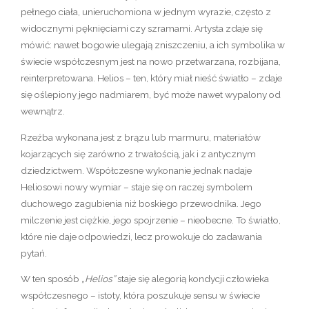
pełnego ciała, unieruchomiona w jednym wyrazie, często z
widocznymi pęknięciami czy szramami. Artysta zdaje się
mówić: nawet bogowie ulegają zniszczeniu, a ich symbolika w
świecie współczesnym jest na nowo przetwarzana, rozbijana,
reinterpretowana. Helios – ten, który miał nieść światło – zdaje
się oślepiony jego nadmiarem, być może nawet wypalony od
wewnątrz.
Rzeźba wykonana jest z brązu lub marmuru, materiałów
kojarzących się zarówno z trwałością, jak i z antycznym
dziedzictwem. Współczesne wykonanie jednak nadaje
Heliosowi nowy wymiar – staje się on raczej symbolem
duchowego zagubienia niż boskiego przewodnika. Jego
milczenie jest ciężkie, jego spojrzenie – nieobecne. To światło,
które nie daje odpowiedzi, lecz prowokuje do zadawania
pytań.
W ten sposób
„Helios”
staje się alegorią kondycji człowieka
współczesnego – istoty, która poszukuje sensu w świecie