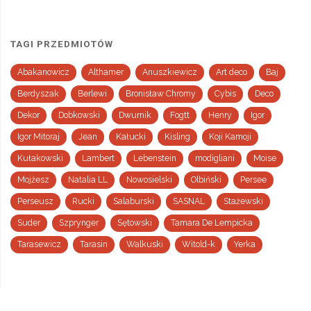
TAGI PRZEDMIOTÓW
Abakanowicz
Althamer
Anuszkiewicz
Art deco
Baj
Berdyszak
Berlewi
Bronisław Chromy
Cybis
Deco
Dekor
Dobkowski
Dwurnik
Fogtt
Henry
Igor
Igor Mitoraj
Jean
Kałucki
Kisling
Koji Kamoji
Kułakowski
Lambert
Lebenstein
modigliani
Moise
Mojżesz
Natalia LL
Nowosielski
Olbiński
Persee
Perseusz
Rucki
Salaburski
SASNAL
Stażewski
Suder
Szprynger
Sętowski
Tamara De Lempicka
Tarasewicz
Tarasin
Walkuski
Witold-k
Yerka