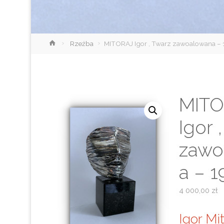
Strona
Rzeźba
MITORAJ Igor , Twarz zawoalowana – 1
główna
MITO
Igor 
zawo
a – 1
4 000,00
zł
Igor Mit