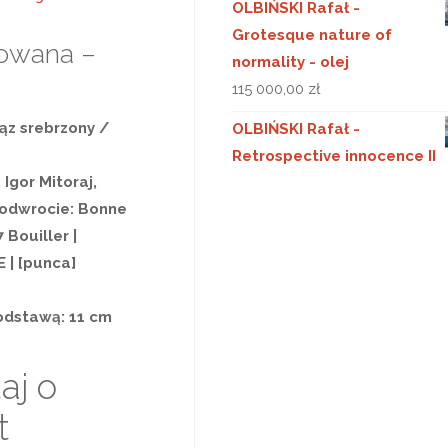
OLBIŃSKI Rafał -
Grotesque nature of
owana –
normality - olej
115 000,00
zł
rąz srebrzony /
OLBIŃSKI Rafał -
Retrospective innocence II
Igor Mitoraj,
 odwrocie: Bonne
 Bouiller |
 | [punca]
odstawą: 11 cm
aj o
t