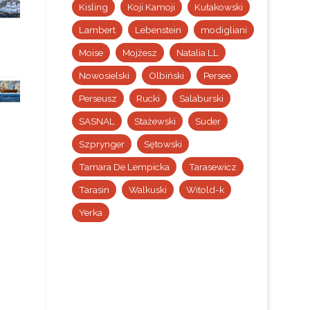
Kisling
Koji Kamoji
Kułakowski
Lambert
Lebenstein
modigliani
Moise
Mojżesz
Natalia LL
Nowosielski
Olbiński
Persee
Perseusz
Rucki
Salaburski
SASNAL
Stażewski
Suder
Szprynger
Sętowski
Tamara De Lempicka
Tarasewicz
Tarasin
Walkuski
Witold-k
Yerka