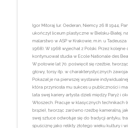
Igor Mitoraj (ur. Oederan, Niemcy 26 III 1944, Par
ukończył liceum plastyczne w Bielsku-Białej, n
malarstwo w ASP w Krakowie, m.in. u Tadeusza 
1968). W 1968 wyjechał z Polski. Przez kolejne 
kontynuował studia w Ecole Nationale des Bea
W połowie lat 70. poświęcił się rzeźbie, tworz
głowy, torsy itp. w charakterystycznych zawoj
Pokazał je na pierwszej wystawie indywidualne
która przyniosła mu sukces u publiczności i m
lata swej kariery artysta dzieli między Paryż i o
Włoszech. Pracuje w klasycznych technikach (r
brązie), tworząc zarówno rzeźbę kameralną, j
swej sztuce odwołuje się do tradycji antyku, tra
spuściznę jako relikty złotego wieku kultury i 