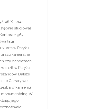
yż, 06 X 2014)
astępnie studiował
Kantora (1967-
dwa lata
ux-Arts w Paryżu.
ąc zrazu kameralne
ach czy bandażach.
j w 1976 w Paryżu,
arszandów. Dalsze
kolice Carrary we
zeźba w kamieniu i
ak monumentalną. W
ktując jego
wiecznotrwałe