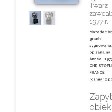
Twarz
zawoal
1977 r.
Materiał: b
granit
sygnowana: 
opisana na
Année | 1977
CHRISTOFLE
FRANCE
rozmiar z p
Zapyt
obiek