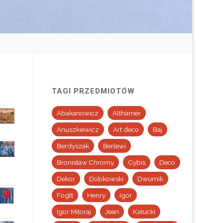
TAGI PRZEDMIOTÓW
Abakanowicz
Althamer
Anuszkiewicz
Art deco
Baj
Berdyszak
Berlewi
Bronisław Chromy
Cybis
Deco
Dekor
Dobkowski
Dwurnik
Fogtt
Henry
Igor
Igor Mitoraj
Jean
Kałucki