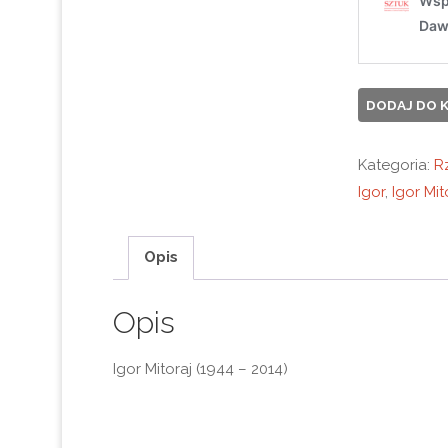
ilość
DODAJ DO 
MITORAJ
Igor
Kategoria:
R
,
Igor
,
Igor Mit
Twarz
zawoalowa
Opis
-
1977
Opis
r.
Igor Mitoraj (1944 – 2014)