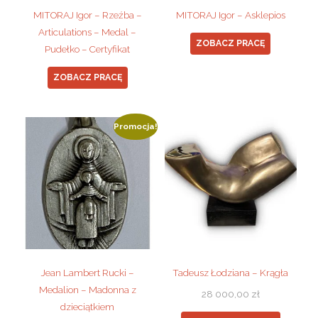
MITORAJ Igor – Rzeźba –
MITORAJ Igor – Asklepios
Articulations – Medal –
ZOBACZ PRACĘ
Pudełko – Certyfikat
ZOBACZ PRACĘ
Promocja!
Jean Lambert Rucki –
Tadeusz Łodziana – Krągła
Medalion – Madonna z
28 000,00
zł
dzieciątkiem