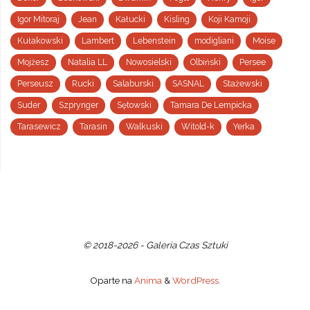
Igor Mitoraj
Jean
Kałucki
Kisling
Koji Kamoji
Kułakowski
Lambert
Lebenstein
modigliani
Moise
Mojżesz
Natalia LL
Nowosielski
Olbiński
Persee
Perseusz
Rucki
Salaburski
SASNAL
Stażewski
Suder
Szprynger
Sętowski
Tamara De Lempicka
Tarasewicz
Tarasin
Walkuski
Witold-k
Yerka
© 2018-2026 - Galeria Czas Sztuki
Oparte na
Anima
&
WordPress.