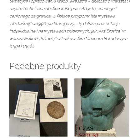
tematyce i opracowaniu rzeźb, wreszcie – dbałość o warsztat i
czysto techniczną doskonałość prac. Artystę, znanego i
cenionego za granicą, w Polsce przypomniała wystawa
„Jesteśmy“ w 1990, po której przyszły dalsze prezentacje
indywidualne i na wystawach zbiorowych, jak „Ars Erotica“ w
warszawskim i „To lubię“ w krakowskim Muzeum Narodowym
(1994 i 1996).
Podobne produkty