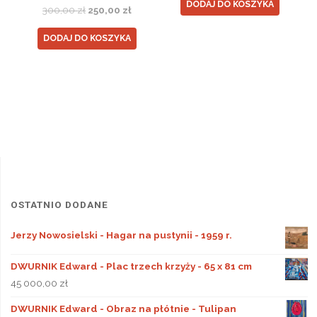
DODAJ DO KOSZYKA
Pierwotna
Aktualna
300,00
zł
250,00
zł
cena
cena
DODAJ DO KOSZYKA
wynosiła:
wynosi:
300,00 zł.
250,00 zł.
OSTATNIO DODANE
Jerzy Nowosielski - Hagar na pustynii - 1959 r.
DWURNIK Edward - Plac trzech krzyży - 65 x 81 cm
45 000,00
zł
DWURNIK Edward - Obraz na płótnie - Tulipan