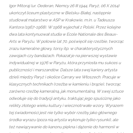
Igor Mitoraj (ur. Oederan, Niemcy 26 III 1944, Paryż, 06 X 2014)
ukończył liceum plastyczne w Bielsku-Białej, następnie
studiował malarstwo w ASP w Krakowie, m.in. u Tadeusza
Kantora (1967-1968). W 1968 wyjechał z Polski. Przez kolejne
dwa lata kontynuował studia w Ecole Nationale des Beaux-
Arts w Paryżu. W połowie lat 70. poświęcił się rzeźbie, tworząc
zrazu kameralne głowy, torsy itp. w charakterystycznych
zawojach czy bandażach. Pokazał je na pierwszej wystawie
indywidualnej w 1976 w Paryżu, która przyniosła mu sukces u
publiczności i marszandów. Dalsze lata swej kariery artysta
dzieli między Paryż i okolice Carrary we Włoszech. Pracuje w
klasycznych technikach (rzeźba w kamieniu i brązie), tworząc
zarówno rzeźbę kameralną, jak monumentalną. W swej sztuce
odwołuje się do tradycji antyku, traktując jego spuściznę jako
relikty złotego wieku kultury i wiecznotrwałe wzory. Wyrazem
tej świadomości jest nie tylko wybór rzeźby jako głównego
środka wyrazu (poza nią artysta wykonuje tylko rysunki), ale
też nawiązywanie do kanonu piękna i dążenie do harmonii w