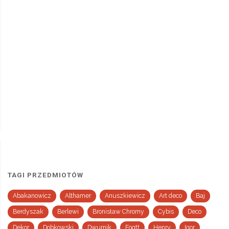
TAGI PRZEDMIOTÓW
Abakanowicz
Althamer
Anuszkiewicz
Art deco
Baj
Berdyszak
Berlewi
Bronisław Chromy
Cybis
Deco
Dekor
Dobkowski
Dwurnik
Fogtt
Henry
Igor