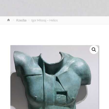
Strona
Rzeźba
Igor Mitoraj – Helios
główna