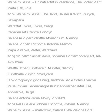
Wilhelm Sasnal – Chinati Artist in Residence, The Locker Plant,
Marfa (TX), USA
2004 Wilhelm Sasnal: The Band, Hauser & Wirth, Zurych,
Szwajcaria
Warsztat Hydra, Hydra, Grecja
Camden Arts Centre, Londyn
Galerie Rüdiger Schöttle, Monachium, Niemcy
Galerie Johnen + Schöttle, Kolonia, Niemcy
Mapa Pułapka, Raster, Warszawa
2003 Wilhelm Sasnal: Wisła, Sommer Contemporary Art, Tel-
Aviv, Izrael
Westfälischer Kunstverein, Münster, Niemcy
Kunsthalle Zurych, Szwajcaria
Blok drogowy o godzinie 3, siedziba Sadie Coles, Londyn
Museum van Hedendaagse Kunst Antwerpen (MuHKA),
Antwerpia, Belgia
Galeria Antona Kerna, Nowy Jork (NY)
2002 PAH, Galerie Johnen + Schöttle, Kolonia, Niemcy
Wilhelm Sasnal – malarstwo, Galeria BWA Zielona Góra,