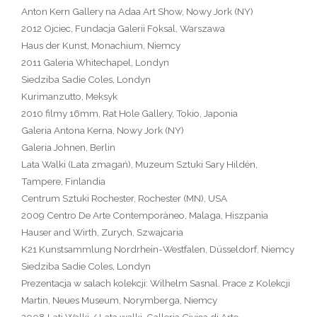
Anton Kern Gallery na Adaa Art Show, Nowy Jork (NY)
2012 Ojciec, Fundacja Galerii Foksal, Warszawa
Haus der Kunst, Monachium, Niemcy
2011 Galeria Whitechapel, Londyn
Siedziba Sadie Coles, Londyn
Kurimanzutto, Meksyk
2010 filmy 16mm, Rat Hole Gallery, Tokio, Japonia
Galeria Antona Kerna, Nowy Jork (NY)
Galeria Johnen, Berlin
Lata Walki (Lata zmagań), Muzeum Sztuki Sary Hildén,
Tampere, Finlandia
Centrum Sztuki Rochester, Rochester (MN), USA
2009 Centro De Arte Contemporàneo, Malaga, Hiszpania
Hauser and Wirth, Zurych, Szwajcaria
K21 Kunstsammlung Nordrhein-Westfalen, Düsseldorf, Niemcy
Siedziba Sadie Coles, Londyn
Prezentacja w salach kolekcji: Wilhelm Sasnal. Prace z Kolekcji
Martin, Neues Museum, Norymberga, Niemcy