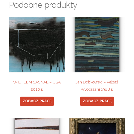
Podobne produkty
WILHELM SASNAL – USA
Jan Dobkowski – Pejzaż
2010 r.
wyobraźni 1988 r.
ZOBACZ PRACĘ
ZOBACZ PRACĘ