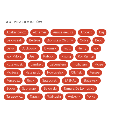
TAGI PRZEDMIOTÓW
Abakanowicz
Althamer
Anuszkiewicz
Art deco
Baj
Berdyszak
Berlewi
Bronisław Chromy
Cybis
Deco
Dekor
Dobkowski
Dwurnik
Fogtt
Henry
Igor
Igor Mitoraj
Jean
Kałucki
Kisling
Koji Kamoji
Kułakowski
Lambert
Lebenstein
modigliani
Moise
Mojżesz
Natalia LL
Nowosielski
Olbiński
Persee
Perseusz
Rucki
Salaburski
SASNAL
Stażewski
Suder
Szprynger
Sętowski
Tamara De Lempicka
Tarasewicz
Tarasin
Walkuski
Witold-k
Yerka