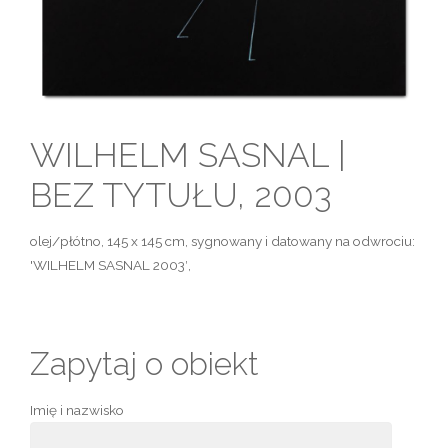
WILHELM SASNAL |
BEZ TYTUŁU, 2003
olej/płótno, 145 x 145 cm, sygnowany i datowany na odwrociu:
'WILHELM SASNAL 2003′,
Zapytaj o obiekt
Imię i nazwisko