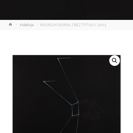
Strona
Kolekcja
WILHELM SASNAL | BEZ TYTUŁU, 2003
główna