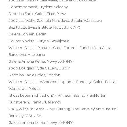
2008 Lati Walki / Lata walki, Galleria Civica di Arte
Contemporanea, Trydent, Włochy
Siedziba Sadie Coles, Fiac!, Paryż
2007 Lati Walki, Zachęta Narodowa Sztuki, Warszawa
Bez tytułu, Swiss Institute, Nowy Jork (NY)
Galeria Johnen, Berlin
Hauser & Wirth, Zurych, Szwajcaria
Wilhelm Sasnal: Pintures, Caixa Forum – Fundació La Caixa,
Barcelona, ​​Hiszpania
Galeria Antona Kerna, Nowy Jork (NY)
2006 Douglas Hyde Gallery, Dublin
Siedziba Sadie Coles, Londyn
Wilhelm Sasnal – Wzorzec kilograma, Fundacja Galerii Foksal,
Warszawa, Polska
Ist das Leben nicht schön? – Wilhelm Sasnal, Frankfurter
Kunstverein, Frankfurt, Niemcy
2005 Wilhelm Sasnal / MATRIX 219, The Berkeley Art Museum,
Berkeley (CA), USA
Galeria Antona Kerna, Nowy Jork (NY)