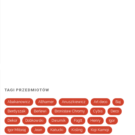
TAGI PRZEDMIOTÓW
Abakanowicz
Althamer
Anuszkiewicz
Art deco
Baj
Berdyszak
Berlewi
Bronisław Chromy
Cybis
Deco
Dekor
Dobkowski
Dwurnik
Fogtt
Henry
Igor
Igor Mitoraj
Jean
Kałucki
Kisling
Koji Kamoji