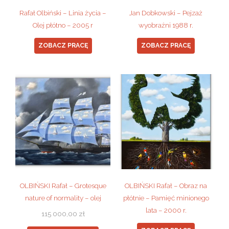
Rafał Olbiński – Linia życia –
Jan Dobkowski – Pejzaż
Olej płótno – 2005 r
wyobraźni 1988 r.
ZOBACZ PRACĘ
ZOBACZ PRACĘ
OLBIŃSKI Rafał – Grotesque
OLBIŃSKI Rafał – Obraz na
nature of normality – olej
płótnie – Pamięć minionego
lata – 2000 r.
115 000,00
zł