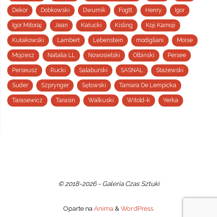
Dekor
Dobkowski
Dwurnik
Fogtt
Henry
Igor
Igor Mitoraj
Jean
Kałucki
Kisling
Koji Kamoji
Kułakowski
Lambert
Lebenstein
modigliani
Moise
Mojżesz
Natalia LL
Nowosielski
Olbiński
Persee
Perseusz
Rucki
Salaburski
SASNAL
Stażewski
Suder
Szprynger
Sętowski
Tamara De Lempicka
Tarasewicz
Tarasin
Walkuski
Witold-k
Yerka
© 2018-2026 - Galeria Czas Sztuki
Oparte na
Anima
&
WordPress.