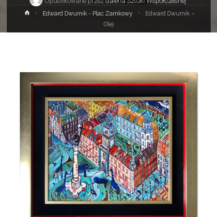
Opublikowane przez
Galeria Sztuki Współczesnej
Strona
Edward Dwurnik - Plac Zamkowy
Edward Dwurnik –
główna
Olej