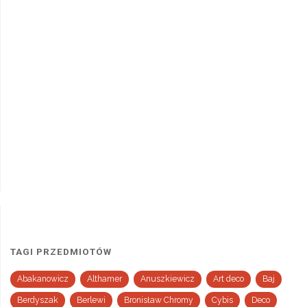
TAGI PRZEDMIOTÓW
Abakanowicz
Althamer
Anuszkiewicz
Art deco
Baj
Berdyszak
Berlewi
Bronisław Chromy
Cybis
Deco