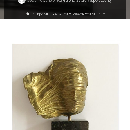
Opublikowane przez
Galeria Sztuki Współczesnej
Strona
Igor MITORAJ - Twarz Zawoalowana
2
główna