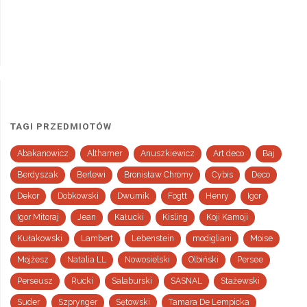
TAGI PRZEDMIOTÓW
Abakanowicz
Althamer
Anuszkiewicz
Art deco
Baj
Berdyszak
Berlewi
Bronisław Chromy
Cybis
Deco
Dekor
Dobkowski
Dwurnik
Fogtt
Henry
Igor
Igor Mitoraj
Jean
Kałucki
Kisling
Koji Kamoji
Kułakowski
Lambert
Lebenstein
modigliani
Moise
Mojżesz
Natalia LL
Nowosielski
Olbiński
Persee
Perseusz
Rucki
Salaburski
SASNAL
Stażewski
Suder
Szprynger
Sętowski
Tamara De Lempicka