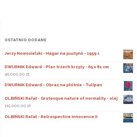
OSTATNIO DODANE
Jerzy Nowosielski - Hagar na pustynii - 1959 r.
DWURNIK Edward - Plac trzech krzyży - 65 x 81 cm
45 000,00
zł
DWURNIK Edward - Obraz na płótnie - Tulipan
OLBIŃSKI Rafał - Grotesque nature of normality - olej
115 000,00
zł
OLBIŃSKI Rafał - Retrospective innocence II