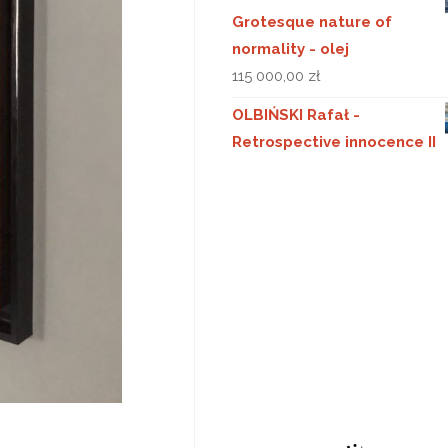
Grotesque nature of
normality - olej
115 000,00
zł
OLBIŃSKI Rafał -
Retrospective innocence II