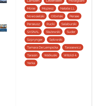
Lambert
Lebenstein
modigliani
Moise
Mojżesz
Natalia LL
Nowosielski
Olbiński
Persee
Perseusz
Rucki
Salaburski
SASNAL
Stażewski
Suder
Szprynger
Sętowski
Tamara De Lempicka
Tarasewicz
Tarasin
Walkuski
Witold-k
Yerka