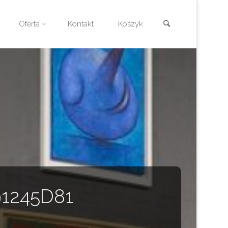
Szukaj
Oferta
Kontakt
Koszyk
91245D81