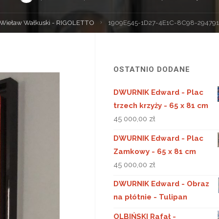
ona
Wieław Wałkuski - RIGOLETTO
1909E545-1D27-4E1C-8C98-29479
wna
OSTATNIO DODANE
DWURNIK Edward - Plac
trzech krzyży - 65 x 81 cm
45 000,00
zł
DWURNIK Edward - Plac
Zamkowy - 65 x 81 cm
45 000,00
zł
DWURNIK Edward - Obraz
na płótnie - Tulipan
OLBIŃSKI Rafał -