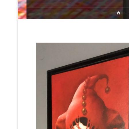
Str
głó