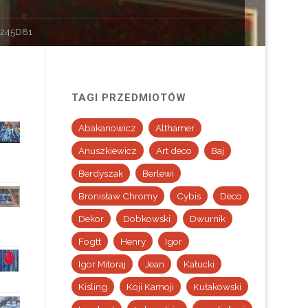
1245D81
TAGI PRZEDMIOTÓW
Abakanowicz
Althamer
Anuszkiewicz
Art deco
Baj
Berdyszak
Berlewi
Bronisław Chromy
Cybis
Deco
Dekor
Dobkowski
Dwurnik
Fogtt
Henry
Igor
Igor Mitoraj
Jean
Kałucki
Kisling
Koji Kamoji
Kułakowski