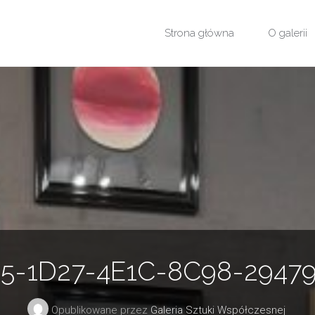
Przejdź
Strona główna
O galerii
do
treści
5-1D27-4E1C-8C98-2947
Opublikowane przez
Galeria Sztuki Współczesnej