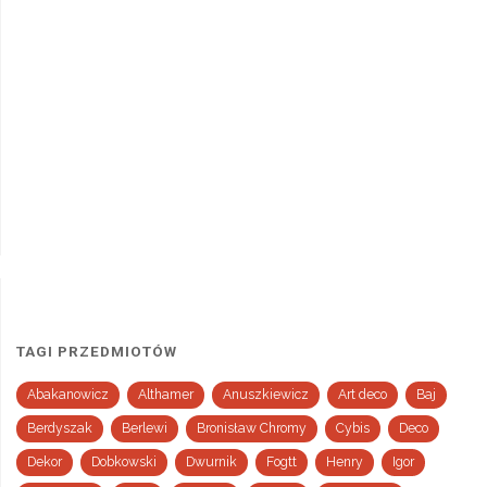
TAGI PRZEDMIOTÓW
Abakanowicz
Althamer
Anuszkiewicz
Art deco
Baj
Berdyszak
Berlewi
Bronisław Chromy
Cybis
Deco
Dekor
Dobkowski
Dwurnik
Fogtt
Henry
Igor