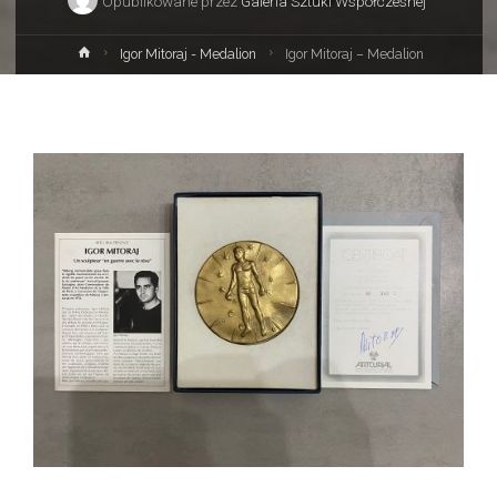
Opublikowane przez
Galeria Sztuki Współczesnej
Strona
Igor Mitoraj - Medalion
Igor Mitoraj – Medalion
główna