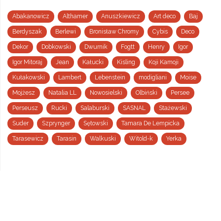
Abakanowicz
Althamer
Anuszkiewicz
Art deco
Baj
Berdyszak
Berlewi
Bronisław Chromy
Cybis
Deco
Dekor
Dobkowski
Dwurnik
Fogtt
Henry
Igor
Igor Mitoraj
Jean
Kałucki
Kisling
Koji Kamoji
Kułakowski
Lambert
Lebenstein
modigliani
Moise
Mojżesz
Natalia LL
Nowosielski
Olbiński
Persee
Perseusz
Rucki
Salaburski
SASNAL
Stażewski
Suder
Szprynger
Sętowski
Tamara De Lempicka
Tarasewicz
Tarasin
Walkuski
Witold-k
Yerka