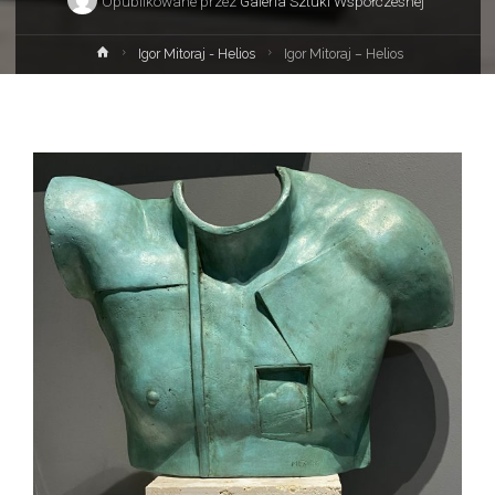
Opublikowane przez
Galeria Sztuki Współczesnej
Strona
Igor Mitoraj - Helios
Igor Mitoraj – Helios
główna