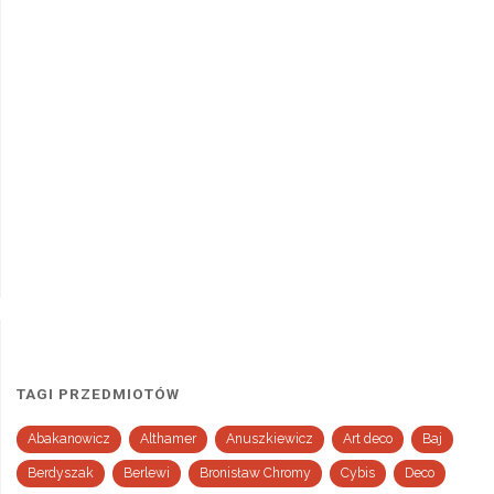
TAGI PRZEDMIOTÓW
Abakanowicz
Althamer
Anuszkiewicz
Art deco
Baj
Berdyszak
Berlewi
Bronisław Chromy
Cybis
Deco