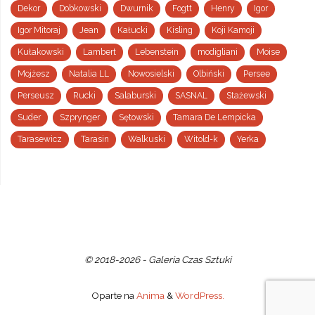
Dekor
Dobkowski
Dwurnik
Fogtt
Henry
Igor
Igor Mitoraj
Jean
Kałucki
Kisling
Koji Kamoji
Kułakowski
Lambert
Lebenstein
modigliani
Moise
Mojżesz
Natalia LL
Nowosielski
Olbiński
Persee
Perseusz
Rucki
Salaburski
SASNAL
Stażewski
Suder
Szprynger
Sętowski
Tamara De Lempicka
Tarasewicz
Tarasin
Walkuski
Witold-k
Yerka
© 2018-2026 - Galeria Czas Sztuki
Oparte na
Anima
&
WordPress.