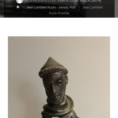
Opublikowane przez
Galeria Sztuki Współczesnej
Strona
Jean Lambert Rucki - Święty Piotr
Jean Lambert
główna
Rucki Rzeźba