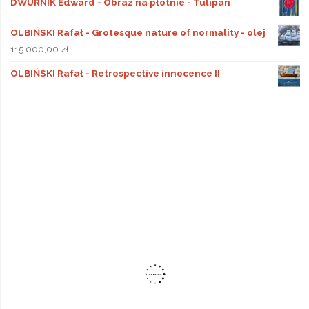
DWURNIK Edward - Obraz na płótnie - Tulipan
OLBIŃSKI Rafał - Grotesque nature of normality - olej
115 000,00
zł
OLBIŃSKI Rafał - Retrospective innocence II