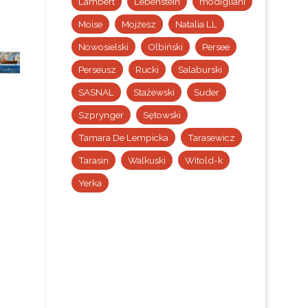
Lambert
Lebenstein
modigliani
Moise
Mojżesz
Natalia LL
Nowosielski
Olbiński
Persee
Perseusz
Rucki
Salaburski
SASNAL
Stażewski
Suder
Szprynger
Sętowski
Tamara De Lempicka
Tarasewicz
Tarasin
Walkuski
Witold-k
Yerka