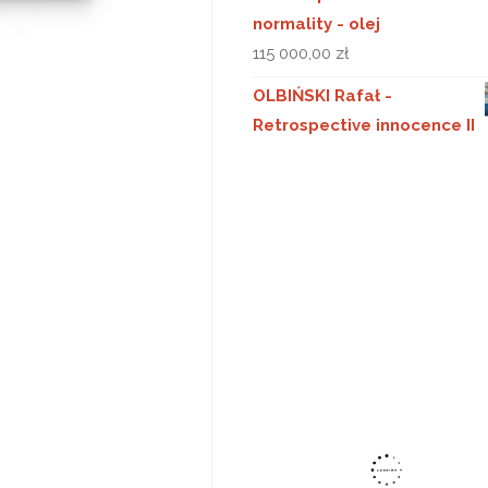
normality - olej
115 000,00
zł
OLBIŃSKI Rafał -
Retrospective innocence II