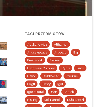
TAGI PRZEDMIOTÓW
Abakanowicz
Althamer
Anuszkiewicz
Art deco
Baj
Berdyszak
Berlewi
Bronisław Chromy
Cybis
Deco
Dekor
Dobkowski
Dwurnik
Fogtt
Henry
Igor
Igor Mitoraj
Jean
Kałucki
Kisling
Koji Kamoji
Kułakowski