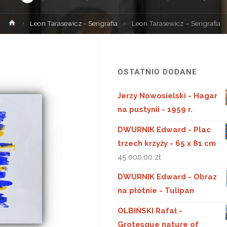
Strona
Leon Tarasewicz - Serigrafia
Leon Tarasewicz – Serigrafia
główna
OSTATNIO DODANE
Jerzy Nowosielski - Hagar
na pustynii - 1959 r.
DWURNIK Edward - Plac
trzech krzyży - 65 x 81 cm
45 000,00
zł
DWURNIK Edward - Obraz
na płótnie - Tulipan
OLBIŃSKI Rafał -
Grotesque nature of