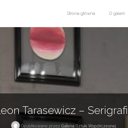
Przejdź
Strona główna
O galerii
do
treści
eon Tarasewicz – Serigraf
Opublikowane przez
Galeria Sztuki Współczesnej