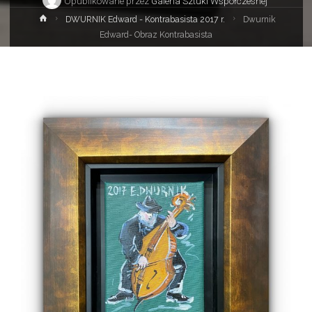
Opublikowane przez
Galeria Sztuki Współczesnej
Strona
DWURNIK Edward - Kontrabasista 2017 r.
Dwurnik
główna
Edward- Obraz Kontrabasista