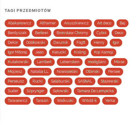
TAGI PRZEDMIOTÓW
Abakanowicz
Althamer
Anuszkiewicz
Art deco
Baj
Berdyszak
Berlewi
Bronisław Chromy
Cybis
Deco
Dekor
Dobkowski
Dwurnik
Fogtt
Henry
Igor
Igor Mitoraj
Jean
Kałucki
Kisling
Koji Kamoji
Kułakowski
Lambert
Lebenstein
modigliani
Moise
Mojżesz
Natalia LL
Nowosielski
Olbiński
Persee
Perseusz
Rucki
Salaburski
SASNAL
Stażewski
Suder
Szprynger
Sętowski
Tamara De Lempicka
Tarasewicz
Tarasin
Walkuski
Witold-k
Yerka