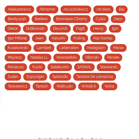
Abakanowicz
Althamer
Anuszkiewicz
Art deco
Baj
Berdyszak
Berlewi
Bronisław Chromy
Cybis
Deco
Dekor
Dobkowski
Dwurnik
Fogtt
Henry
Igor
Igor Mitoraj
Jean
Kałucki
Kisling
Koji Kamoji
Kułakowski
Lambert
Lebenstein
modigliani
Moise
Mojżesz
Natalia LL
Nowosielski
Olbiński
Persee
Perseusz
Rucki
Salaburski
SASNAL
Stażewski
Suder
Szprynger
Sętowski
Tamara De Lempicka
Tarasewicz
Tarasin
Walkuski
Witold-k
Yerka