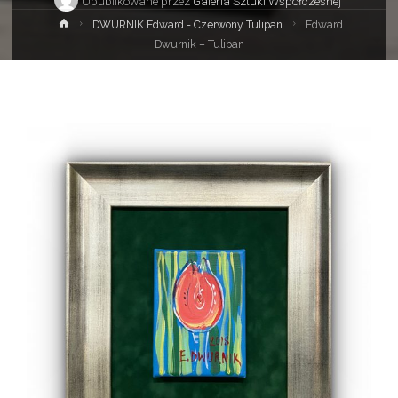
Opublikowane przez
Galeria Sztuki Współczesnej
Strona
DWURNIK Edward - Czerwony Tulipan
Edward
główna
Dwurnik – Tulipan