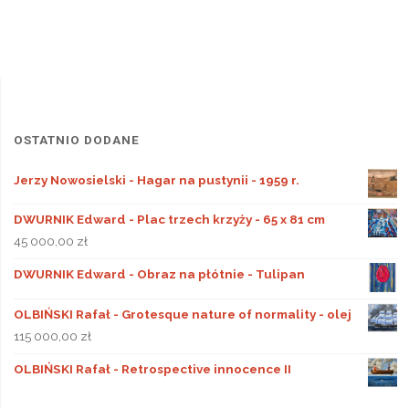
OSTATNIO DODANE
Jerzy Nowosielski - Hagar na pustynii - 1959 r.
DWURNIK Edward - Plac trzech krzyży - 65 x 81 cm
45 000,00
zł
DWURNIK Edward - Obraz na płótnie - Tulipan
OLBIŃSKI Rafał - Grotesque nature of normality - olej
115 000,00
zł
OLBIŃSKI Rafał - Retrospective innocence II