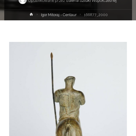
Opublikowane przez
Galeria Sztuki Współczesnej
Strona
Igor Mitoraj - Centaur
166877_2000
główna