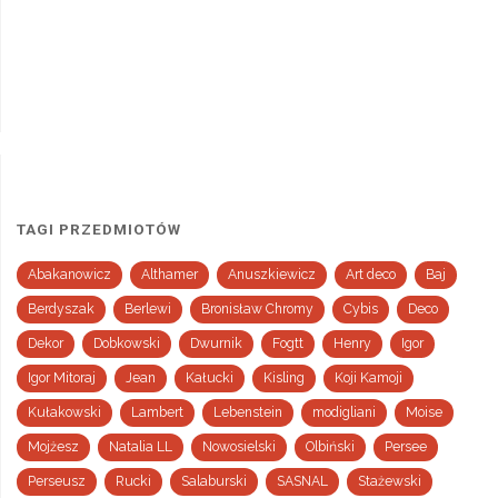
TAGI PRZEDMIOTÓW
Abakanowicz
Althamer
Anuszkiewicz
Art deco
Baj
Berdyszak
Berlewi
Bronisław Chromy
Cybis
Deco
Dekor
Dobkowski
Dwurnik
Fogtt
Henry
Igor
Igor Mitoraj
Jean
Kałucki
Kisling
Koji Kamoji
Kułakowski
Lambert
Lebenstein
modigliani
Moise
Mojżesz
Natalia LL
Nowosielski
Olbiński
Persee
Perseusz
Rucki
Salaburski
SASNAL
Stażewski