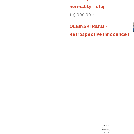
normality - olej
115 000,00
zł
OLBIŃSKI Rafał -
Retrospective innocence II