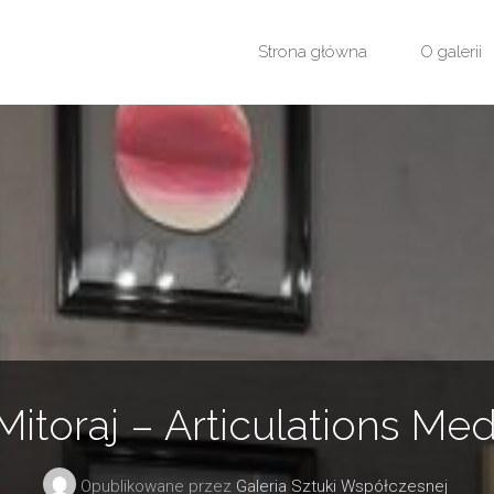
Przejdź
Strona główna
O galerii
do
treści
Mitoraj – Articulations Me
Opublikowane przez
Galeria Sztuki Współczesnej