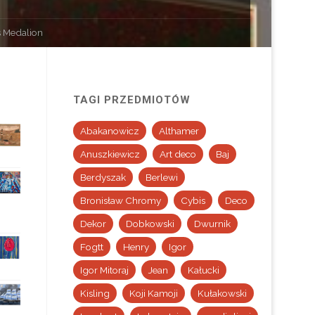
ns Medalion
TAGI PRZEDMIOTÓW
Abakanowicz
Althamer
Anuszkiewicz
Art deco
Baj
Berdyszak
Berlewi
Bronisław Chromy
Cybis
Deco
Dekor
Dobkowski
Dwurnik
Fogtt
Henry
Igor
Igor Mitoraj
Jean
Kałucki
Kisling
Koji Kamoji
Kułakowski