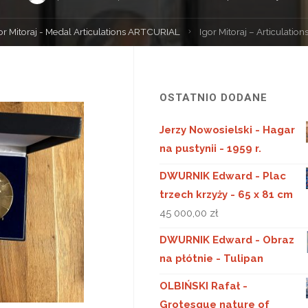
or Mitoraj - Medal Articulations ARTCURIAL
Igor Mitoraj – Articulatio
a
OSTATNIO DODANE
Jerzy Nowosielski - Hagar
na pustynii - 1959 r.
DWURNIK Edward - Plac
trzech krzyży - 65 x 81 cm
45 000,00
zł
DWURNIK Edward - Obraz
na płótnie - Tulipan
OLBIŃSKI Rafał -
Grotesque nature of