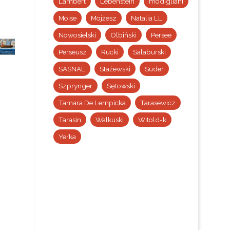
Lambert
Lebenstein
modigliani
Moise
Mojżesz
Natalia LL
Nowosielski
Olbiński
Persee
Perseusz
Rucki
Salaburski
SASNAL
Stażewski
Suder
Szprynger
Sętowski
Tamara De Lempicka
Tarasewicz
Tarasin
Walkuski
Witold-k
Yerka