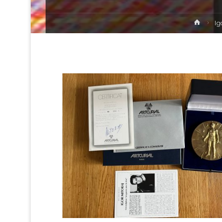
Strona
Ig
główn