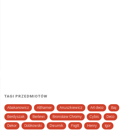
TAGI PRZEDMIOTÓW
Abakanowicz
Althamer
Anuszkiewicz
Art deco
Baj
Berdyszak
Berlewi
Bronisław Chromy
Cybis
Deco
Dekor
Dobkowski
Dwurnik
Fogtt
Henry
Igor