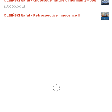
OLBIŃSKI Rafał - Grotesque nature of normality - olej
115 000,00
zł
OLBIŃSKI Rafał - Retrospective innocence II