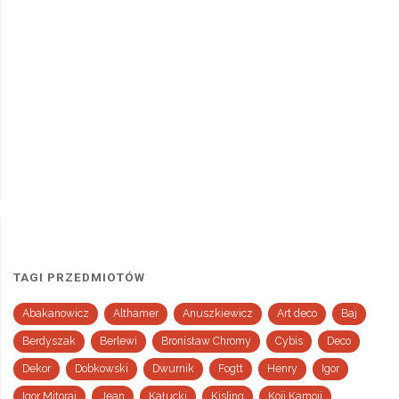
TAGI PRZEDMIOTÓW
Abakanowicz
Althamer
Anuszkiewicz
Art deco
Baj
Berdyszak
Berlewi
Bronisław Chromy
Cybis
Deco
Dekor
Dobkowski
Dwurnik
Fogtt
Henry
Igor
Igor Mitoraj
Jean
Kałucki
Kisling
Koji Kamoji