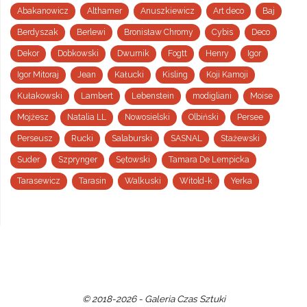
Abakanowicz
Althamer
Anuszkiewicz
Art deco
Baj
Berdyszak
Berlewi
Bronisław Chromy
Cybis
Deco
Dekor
Dobkowski
Dwurnik
Fogtt
Henry
Igor
Igor Mitoraj
Jean
Kałucki
Kisling
Koji Kamoji
Kułakowski
Lambert
Lebenstein
modigliani
Moise
Mojżesz
Natalia LL
Nowosielski
Olbiński
Persee
Perseusz
Rucki
Salaburski
SASNAL
Stażewski
Suder
Szprynger
Sętowski
Tamara De Lempicka
Tarasewicz
Tarasin
Walkuski
Witold-k
Yerka
© 2018-2026 - Galeria Czas Sztuki