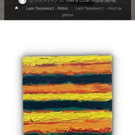
Opublikowane przez
Galeria Sztuki Współczesnej
Strona
Leon Tarasewicz - Płótno
Leon Tarasewicz – Akryl na
główna
płótnie