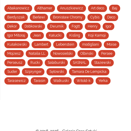
Abakanowicz
Althamer
Anuszkiewicz
Art deco
Baj
Berdyszak
Berlewi
Bronisław Chromy
Cybis
Deco
Dekor
Dobkowski
Dwurnik
Fogtt
Henry
Igor
Igor Mitoraj
Jean
Kałucki
Kisling
Koji Kamoji
Kułakowski
Lambert
Lebenstein
modigliani
Moise
Mojżesz
Natalia LL
Nowosielski
Olbiński
Persee
Perseusz
Rucki
Salaburski
SASNAL
Stażewski
Suder
Szprynger
Sętowski
Tamara De Lempicka
Tarasewicz
Tarasin
Walkuski
Witold-k
Yerka