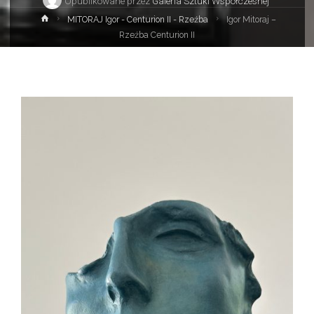
Opublikowane przez
Galeria Sztuki Współczesnej
Strona
MITORAJ Igor - Centurion II - Rzeźba
Igor Mitoraj –
główna
Rzeźba Centurion II