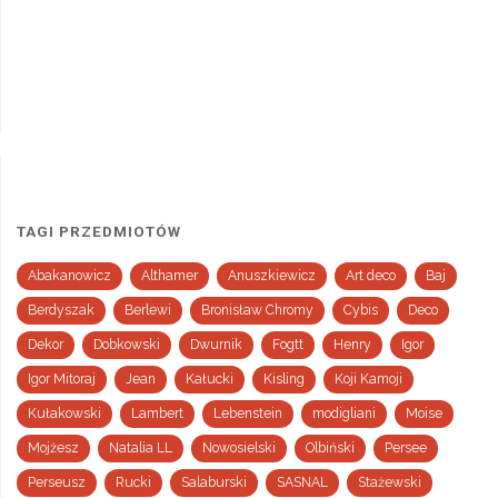
TAGI PRZEDMIOTÓW
Abakanowicz
Althamer
Anuszkiewicz
Art deco
Baj
Berdyszak
Berlewi
Bronisław Chromy
Cybis
Deco
Dekor
Dobkowski
Dwurnik
Fogtt
Henry
Igor
Igor Mitoraj
Jean
Kałucki
Kisling
Koji Kamoji
Kułakowski
Lambert
Lebenstein
modigliani
Moise
Mojżesz
Natalia LL
Nowosielski
Olbiński
Persee
Perseusz
Rucki
Salaburski
SASNAL
Stażewski