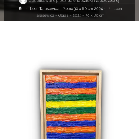
Opublikowane przez
Galeria Sztuki Współczesnej
Strona
Leon Tarasewicz - Płótno 30 x 80 cm 2024 r.
Leon
główna
Tarasewicz – Obraz – 2024 – 30 x 80 cm