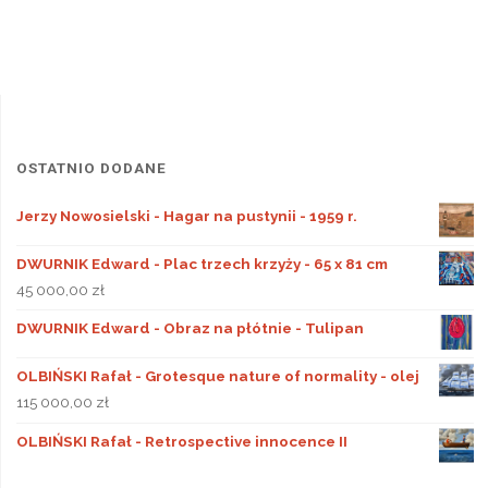
OSTATNIO DODANE
Jerzy Nowosielski - Hagar na pustynii - 1959 r.
DWURNIK Edward - Plac trzech krzyży - 65 x 81 cm
45 000,00
zł
DWURNIK Edward - Obraz na płótnie - Tulipan
OLBIŃSKI Rafał - Grotesque nature of normality - olej
115 000,00
zł
OLBIŃSKI Rafał - Retrospective innocence II