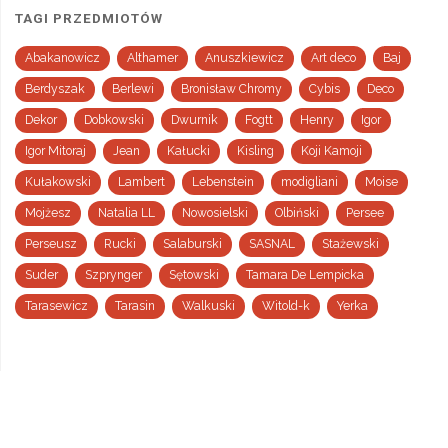
TAGI PRZEDMIOTÓW
Abakanowicz
Althamer
Anuszkiewicz
Art deco
Baj
Berdyszak
Berlewi
Bronisław Chromy
Cybis
Deco
Dekor
Dobkowski
Dwurnik
Fogtt
Henry
Igor
Igor Mitoraj
Jean
Kałucki
Kisling
Koji Kamoji
Kułakowski
Lambert
Lebenstein
modigliani
Moise
Mojżesz
Natalia LL
Nowosielski
Olbiński
Persee
Perseusz
Rucki
Salaburski
SASNAL
Stażewski
Suder
Szprynger
Sętowski
Tamara De Lempicka
Tarasewicz
Tarasin
Walkuski
Witold-k
Yerka