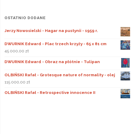
OSTATNIO DODANE
Jerzy Nowosielski - Hagar na pustynii - 1959 r.
DWURNIK Edward - Plac trzech krzyży - 65 x 81 cm
45 000,00
zł
DWURNIK Edward - Obraz na płótnie - Tulipan
OLBIŃSKI Rafał - Grotesque nature of normality - olej
115 000,00
zł
OLBIŃSKI Rafał - Retrospective innocence II