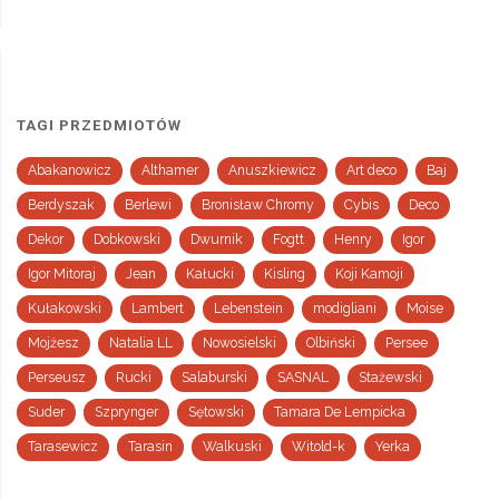
TAGI PRZEDMIOTÓW
Abakanowicz
Althamer
Anuszkiewicz
Art deco
Baj
Berdyszak
Berlewi
Bronisław Chromy
Cybis
Deco
Dekor
Dobkowski
Dwurnik
Fogtt
Henry
Igor
Igor Mitoraj
Jean
Kałucki
Kisling
Koji Kamoji
Kułakowski
Lambert
Lebenstein
modigliani
Moise
Mojżesz
Natalia LL
Nowosielski
Olbiński
Persee
Perseusz
Rucki
Salaburski
SASNAL
Stażewski
Suder
Szprynger
Sętowski
Tamara De Lempicka
Tarasewicz
Tarasin
Walkuski
Witold-k
Yerka