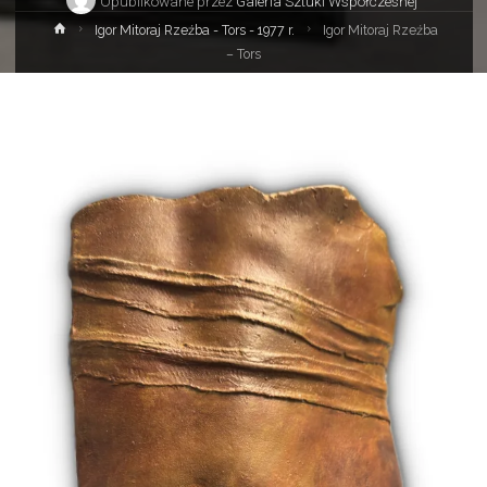
Opublikowane przez
Galeria Sztuki Współczesnej
Strona
Igor Mitoraj Rzeźba - Tors - 1977 r.
Igor Mitoraj Rzeźba
główna
– Tors