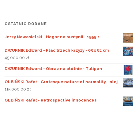
OSTATNIO DODANE
Jerzy Nowosielski - Hagar na pustynii - 1959 r.
DWURNIK Edward - Plac trzech krzyży - 65 x 81 cm
45 000,00
zł
DWURNIK Edward - Obraz na płótnie - Tulipan
OLBIŃSKI Rafał - Grotesque nature of normality - olej
115 000,00
zł
OLBIŃSKI Rafał - Retrospective innocence II