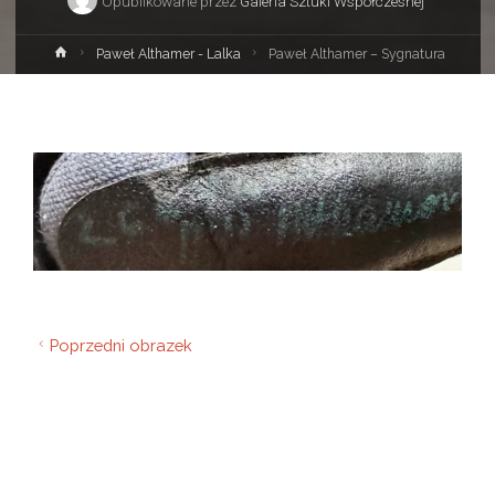
Opublikowane przez
Galeria Sztuki Współczesnej
Strona
Paweł Althamer - Lalka
Paweł Althamer – Sygnatura
główna
Poprzedni obrazek