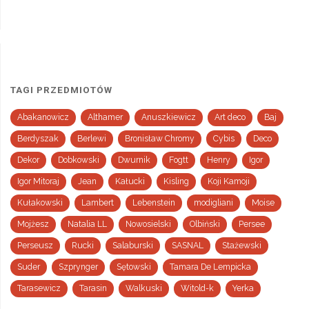
TAGI PRZEDMIOTÓW
Abakanowicz
Althamer
Anuszkiewicz
Art deco
Baj
Berdyszak
Berlewi
Bronisław Chromy
Cybis
Deco
Dekor
Dobkowski
Dwurnik
Fogtt
Henry
Igor
Igor Mitoraj
Jean
Kałucki
Kisling
Koji Kamoji
Kułakowski
Lambert
Lebenstein
modigliani
Moise
Mojżesz
Natalia LL
Nowosielski
Olbiński
Persee
Perseusz
Rucki
Salaburski
SASNAL
Stażewski
Suder
Szprynger
Sętowski
Tamara De Lempicka
Tarasewicz
Tarasin
Walkuski
Witold-k
Yerka