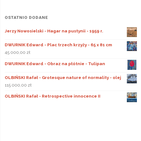
OSTATNIO DODANE
Jerzy Nowosielski - Hagar na pustynii - 1959 r.
DWURNIK Edward - Plac trzech krzyży - 65 x 81 cm
45 000,00
zł
DWURNIK Edward - Obraz na płótnie - Tulipan
OLBIŃSKI Rafał - Grotesque nature of normality - olej
115 000,00
zł
OLBIŃSKI Rafał - Retrospective innocence II