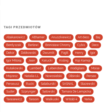
TAGI PRZEDMIOTÓW
Abakanowicz
Althamer
Anuszkiewicz
Art deco
Baj
Berdyszak
Berlewi
Bronisław Chromy
Cybis
Deco
Dekor
Dobkowski
Dwurnik
Fogtt
Henry
Igor
Igor Mitoraj
Jean
Kałucki
Kisling
Koji Kamoji
Kułakowski
Lambert
Lebenstein
modigliani
Moise
Mojżesz
Natalia LL
Nowosielski
Olbiński
Persee
Perseusz
Rucki
Salaburski
SASNAL
Stażewski
Suder
Szprynger
Sętowski
Tamara De Lempicka
Tarasewicz
Tarasin
Walkuski
Witold-k
Yerka