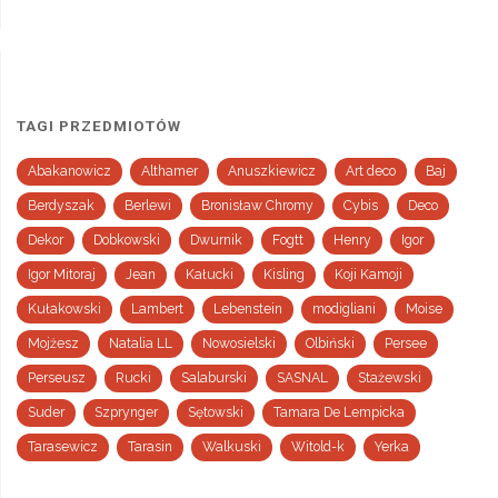
TAGI PRZEDMIOTÓW
Abakanowicz
Althamer
Anuszkiewicz
Art deco
Baj
Berdyszak
Berlewi
Bronisław Chromy
Cybis
Deco
Dekor
Dobkowski
Dwurnik
Fogtt
Henry
Igor
Igor Mitoraj
Jean
Kałucki
Kisling
Koji Kamoji
Kułakowski
Lambert
Lebenstein
modigliani
Moise
Mojżesz
Natalia LL
Nowosielski
Olbiński
Persee
Perseusz
Rucki
Salaburski
SASNAL
Stażewski
Suder
Szprynger
Sętowski
Tamara De Lempicka
Tarasewicz
Tarasin
Walkuski
Witold-k
Yerka