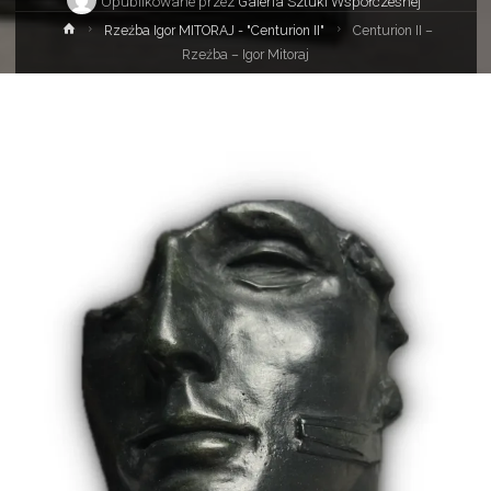
Opublikowane przez
Galeria Sztuki Współczesnej
Strona
Rzeźba Igor MITORAJ - "Centurion II"
Centurion II –
główna
Rzeźba – Igor Mitoraj