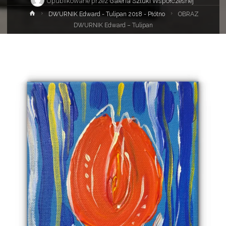
Opublikowane przez
Galeria Sztuki Współczesnej
Strona
DWURNIK Edward - Tulipan 2018 - Płótno
OBRAZ
główna
DWURNIK Edward – Tulipan