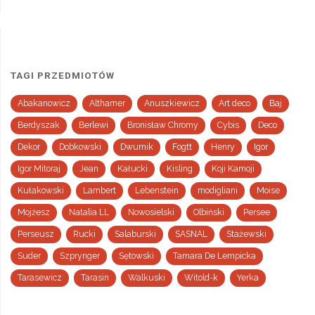
TAGI PRZEDMIOTÓW
Abakanowicz
Althamer
Anuszkiewicz
Art deco
Baj
Berdyszak
Berlewi
Bronisław Chromy
Cybis
Deco
Dekor
Dobkowski
Dwurnik
Fogtt
Henry
Igor
Igor Mitoraj
Jean
Kałucki
Kisling
Koji Kamoji
Kułakowski
Lambert
Lebenstein
modigliani
Moise
Mojżesz
Natalia LL
Nowosielski
Olbiński
Persee
Perseusz
Rucki
Salaburski
SASNAL
Stażewski
Suder
Szprynger
Sętowski
Tamara De Lempicka
Tarasewicz
Tarasin
Walkuski
Witold-k
Yerka