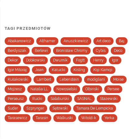
TAGI PRZEDMIOTÓW
Abakanowicz
Althamer
Anuszkiewicz
Art deco
Baj
Berdyszak
Berlewi
Bronisław Chromy
Cybis
Deco
Dekor
Dobkowski
Dwurnik
Fogtt
Henry
Igor
Igor Mitoraj
Jean
Kałucki
Kisling
Koji Kamoji
Kułakowski
Lambert
Lebenstein
modigliani
Moise
Mojżesz
Natalia LL
Nowosielski
Olbiński
Persee
Perseusz
Rucki
Salaburski
SASNAL
Stażewski
Suder
Szprynger
Sętowski
Tamara De Lempicka
Tarasewicz
Tarasin
Walkuski
Witold-k
Yerka