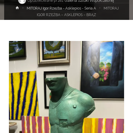
Opublikowane przez
Galeria Sztuki Współczesnej
Strona
MITORAJ Igor Rzeźba - Asklepios - Seria A
MITORAJ
główna
IGOR RZEŹBA – ASKLEPIOS – BRĄZ