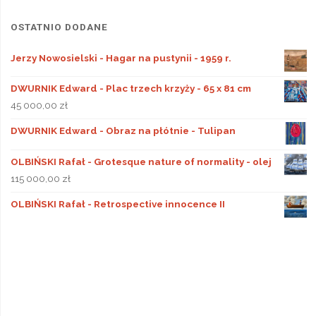
OSTATNIO DODANE
Jerzy Nowosielski - Hagar na pustynii - 1959 r.
DWURNIK Edward - Plac trzech krzyży - 65 x 81 cm
45 000,00
zł
DWURNIK Edward - Obraz na płótnie - Tulipan
OLBIŃSKI Rafał - Grotesque nature of normality - olej
115 000,00
zł
OLBIŃSKI Rafał - Retrospective innocence II