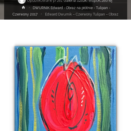
Opublikowane przez
Galeria Sztuki Współczesnej
Strona
DWURNIK Edward - Obraz na płótnie - Tulipan -
główna
Czerwony 2017
Edward Dwurnik – Czerwony Tulipan – Obraz