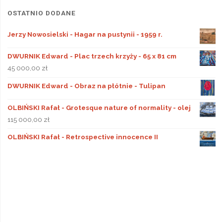
OSTATNIO DODANE
Jerzy Nowosielski - Hagar na pustynii - 1959 r.
DWURNIK Edward - Plac trzech krzyży - 65 x 81 cm
45 000,00
zł
DWURNIK Edward - Obraz na płótnie - Tulipan
OLBIŃSKI Rafał - Grotesque nature of normality - olej
115 000,00
zł
OLBIŃSKI Rafał - Retrospective innocence II