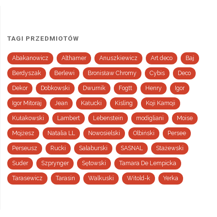
TAGI PRZEDMIOTÓW
Abakanowicz
Althamer
Anuszkiewicz
Art deco
Baj
Berdyszak
Berlewi
Bronisław Chromy
Cybis
Deco
Dekor
Dobkowski
Dwurnik
Fogtt
Henry
Igor
Igor Mitoraj
Jean
Kałucki
Kisling
Koji Kamoji
Kułakowski
Lambert
Lebenstein
modigliani
Moise
Mojżesz
Natalia LL
Nowosielski
Olbiński
Persee
Perseusz
Rucki
Salaburski
SASNAL
Stażewski
Suder
Szprynger
Sętowski
Tamara De Lempicka
Tarasewicz
Tarasin
Walkuski
Witold-k
Yerka