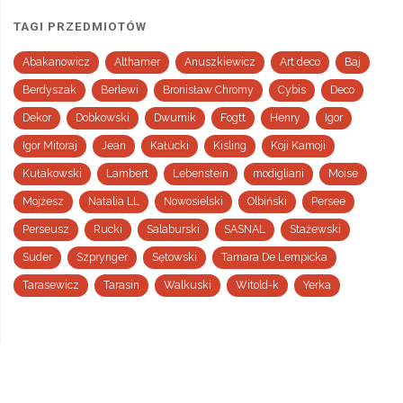
TAGI PRZEDMIOTÓW
Abakanowicz
Althamer
Anuszkiewicz
Art deco
Baj
Berdyszak
Berlewi
Bronisław Chromy
Cybis
Deco
Dekor
Dobkowski
Dwurnik
Fogtt
Henry
Igor
Igor Mitoraj
Jean
Kałucki
Kisling
Koji Kamoji
Kułakowski
Lambert
Lebenstein
modigliani
Moise
Mojżesz
Natalia LL
Nowosielski
Olbiński
Persee
Perseusz
Rucki
Salaburski
SASNAL
Stażewski
Suder
Szprynger
Sętowski
Tamara De Lempicka
Tarasewicz
Tarasin
Walkuski
Witold-k
Yerka