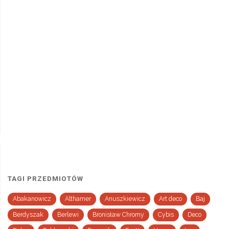
TAGI PRZEDMIOTÓW
Abakanowicz
Althamer
Anuszkiewicz
Art deco
Baj
Berdyszak
Berlewi
Bronisław Chromy
Cybis
Deco