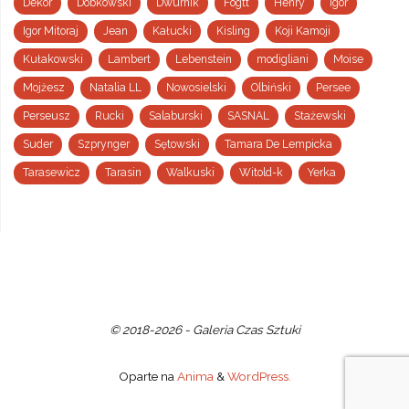
Dekor
Dobkowski
Dwurnik
Fogtt
Henry
Igor
Igor Mitoraj
Jean
Kałucki
Kisling
Koji Kamoji
Kułakowski
Lambert
Lebenstein
modigliani
Moise
Mojżesz
Natalia LL
Nowosielski
Olbiński
Persee
Perseusz
Rucki
Salaburski
SASNAL
Stażewski
Suder
Szprynger
Sętowski
Tamara De Lempicka
Tarasewicz
Tarasin
Walkuski
Witold-k
Yerka
© 2018-2026 - Galeria Czas Sztuki
Oparte na
Anima
&
WordPress.