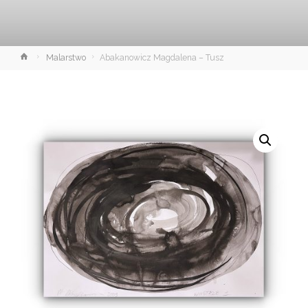
Strona
Malarstwo
Abakanowicz Magdalena – Tusz
główna