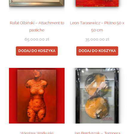
Rafał Olbiński – Attachment to
Leon Tarasewicz – Płótno 50 x
pastiche
50 cm
65 000,00
zł
35 000,00
zł
DODAJ DO KOSZYKA
DODAJ DO KOSZYKA
Wiesław Wałkuski
Jan Berdyszak – Tempera