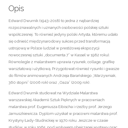
Opis
Edward Dwurnik (1943-2018) to jedna z najbardziej
rozpoznawalnych i uznanych osobowości polskiej sztuki
współczesnej. To również jedyny polski Artysta, któremu udało
się odnieść międzynarodowy sukces przed transformacją
ustrojową w Polsce (udział w prestiżowej ekspozycji
nowoczesnej sztuki „documenta 7” w Kassel w 1982 roku).
Równolegle z malarstwem uprawia rysunek, collage, grafikę
warsztatową i użytkową. Przygotował również rysunki i gwasze
do filmów animowanych Andrzeja Barańskiego „Warzywniak,
360 stopni” (2006 rok) oraz „Oaza” (2009 rok).
Edward Dwurnik studiował na Wydziale Malarstwa
warszawskiej Akademii Sztuk Pięknych w pracowniach
malarstwa prof. Eugeniusza Eibischa i rzeźby prof. Jerzego
Jarnuszkiewicza. Dyplom uzyskał w pracowni malarstwa prof.
Krystyny Łady-Studnickiej w 1970 roku. Jeszcze w czasie
studiów, w roku 1965, pod wpływem obejrzanej wystawy prac