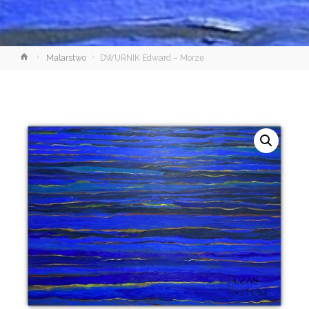
Strona
Malarstwo
DWURNIK Edward – Morze
główna