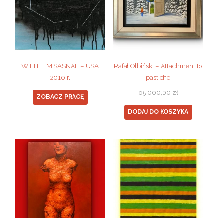
WILHELM SASNAL – USA
Rafał Olbiński – Attachment to
2010 r.
pastiche
65 000,00
zł
ZOBACZ PRACĘ
DODAJ DO KOSZYKA