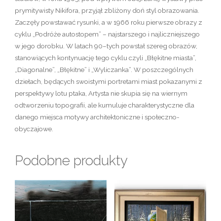
prymitywisty Nikifora, przyjął zbliżony doń styl obrazowania.
Zaczęły powstawać rysunki, a w 1966 roku pierwsze obrazy z
cyklu „Podróże autostopem” – najstarszego i najliczniejszego
w jego dorobku. W latach 90–tych powstał szereg obrazów,
stanowiących kontynuację tego cyklu czyli „Błękitne miasta”,
„Diagonalne”, „Błękitne” i „Wyliczanka”. W poszczególnych
dziełach, będących swoistymi portretami miast pokazanymi z
perspektywy lotu ptaka, Artysta nie skupia się na wiernym
odtworzeniu topografii, ale kumuluje charakterystyczne dla
danego miejsca motywy architektoniczne i społeczno-
obyczajowe.
Podobne produkty