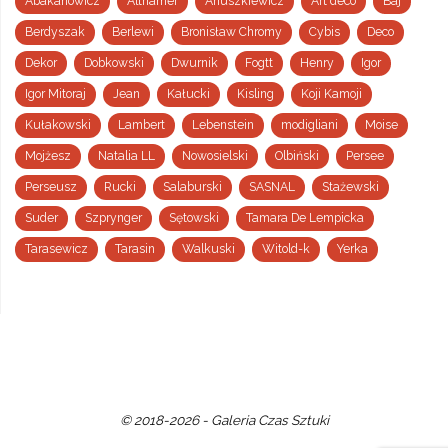
Abakanowicz
Althamer
Anuszkiewicz
Art deco
Baj
Berdyszak
Berlewi
Bronisław Chromy
Cybis
Deco
Dekor
Dobkowski
Dwurnik
Fogtt
Henry
Igor
Igor Mitoraj
Jean
Kałucki
Kisling
Koji Kamoji
Kułakowski
Lambert
Lebenstein
modigliani
Moise
Mojżesz
Natalia LL
Nowosielski
Olbiński
Persee
Perseusz
Rucki
Salaburski
SASNAL
Stażewski
Suder
Szprynger
Sętowski
Tamara De Lempicka
Tarasewicz
Tarasin
Walkuski
Witold-k
Yerka
© 2018-2026 - Galeria Czas Sztuki