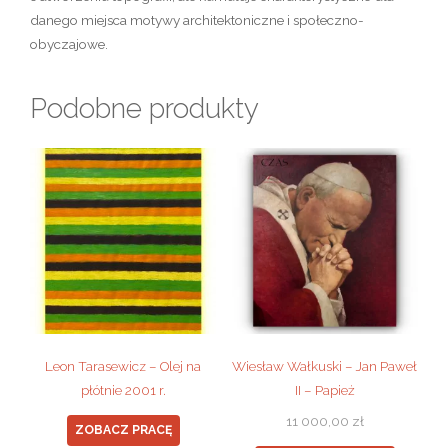
danego miejsca motywy architektoniczne i społeczno-
obyczajowe.
Podobne produkty
Leon Tarasewicz – Olej na
Wiesław Wałkuski – Jan Paweł
płótnie 2001 r.
II – Papież
11 000,00
zł
ZOBACZ PRACĘ