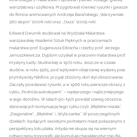
warsztatową i użytkową. Przygotował również rysunki i gwasze
do filmów animowanych Andrzeja Barańskiego „Warzywniak,
360 stopni” (2006 rok) oraz „Oaza” (2009 rok).
Edward Dwurnik studiował na Wydziale Malarstwa
warszawskiej Akademii Sztuk Pięknych w pracowniach
malarstwa prof. Eugeniusza Eibischa i rzeźby prof. Jerzego
Jarnuszkiewicza. Dyplom uzyskał w pracowni malarstwa prof.
Krystyny Łady-Studnickiej w 1970 roku. Jeszcze w czasie
studiów, w roku 1965, pod wpływem obejrzanej wystawy prac
prymitywisty Nikifora, przyjął zbliżony doń styl obrazowania.
Zaczęły powstawać rysunki, a w 1966 roku pierwsze obrazy z
cyklu „Podróże autostopem” – najstarszego i najliczniejszego
w jego dorobku. W latach 90–tych powstał szereg obrazów,
stanowiących kontynuację tego cyklu czyli „Błękitne miasta”,
„Diagonalne”, „Błękitne” i „Wyliczanka”. W poszczególnych
dziełach, będących swoistymi portretami miast pokazanymi z
perspektywy lotu ptaka, Artysta nie skupia się na wiernym
odtworzeniu topografii, ale kumuluje charakterystyczne dla