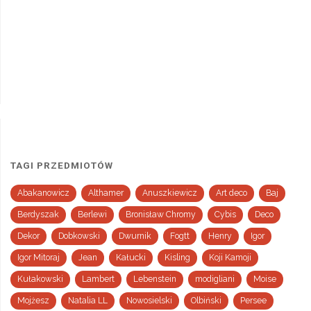
TAGI PRZEDMIOTÓW
Abakanowicz
Althamer
Anuszkiewicz
Art deco
Baj
Berdyszak
Berlewi
Bronisław Chromy
Cybis
Deco
Dekor
Dobkowski
Dwurnik
Fogtt
Henry
Igor
Igor Mitoraj
Jean
Kałucki
Kisling
Koji Kamoji
Kułakowski
Lambert
Lebenstein
modigliani
Moise
Mojżesz
Natalia LL
Nowosielski
Olbiński
Persee