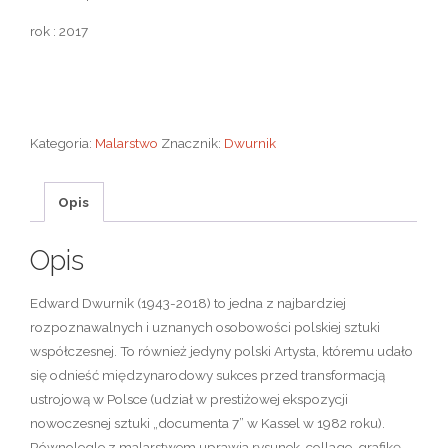
rok : 2017
Kategoria:
Malarstwo
Znacznik:
Dwurnik
Opis
Opis
Edward Dwurnik (1943-2018) to jedna z najbardziej
rozpoznawalnych i uznanych osobowości polskiej sztuki
współczesnej. To również jedyny polski Artysta, któremu udało
się odnieść międzynarodowy sukces przed transformacją
ustrojową w Polsce (udział w prestiżowej ekspozycji
nowoczesnej sztuki „documenta 7” w Kassel w 1982 roku).
Równolegle z malarstwem uprawia rysunek, collage, grafikę