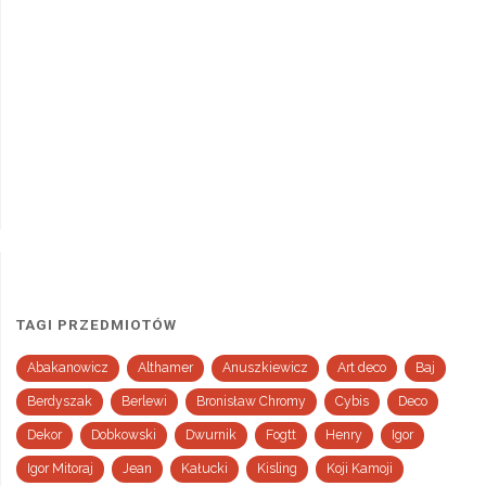
TAGI PRZEDMIOTÓW
Abakanowicz
Althamer
Anuszkiewicz
Art deco
Baj
Berdyszak
Berlewi
Bronisław Chromy
Cybis
Deco
Dekor
Dobkowski
Dwurnik
Fogtt
Henry
Igor
Igor Mitoraj
Jean
Kałucki
Kisling
Koji Kamoji