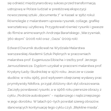
się odnieść międzynarodowy sukces przed transformacją
ustrojową w Polsce (udział w prestiżowej ekspozycji
nowoczesnej sztuki „documenta 7” w Kassel w 1982 roku).
Równolegle z malarstwem uprawia rysunek, collage, grafikę
warsztatową i użytkową. Przygotował również rysunki i gwasze
do filmów animowanych Andrzeja Barańskiego „Warzywniak,
360 stopni” (2006 rok) oraz „Oaza” (2009 rok).
Edward Dwurnik studiował na Wydziale Malarstwa
warszawskiej Akademii Sztuk Pięknych w pracowniach
malarstwa prof. Eugeniusza Eibischa i rzeźby prof. Jerzego
Jarnuszkiewicza. Dyplom uzyskał w pracowni malarstwa prof.
Krystyny Łady-Studnickiej w 1970 roku. Jeszcze w czasie
studiów, w roku 1965, pod wpływem obejrzanej wystawy prac
prymitywisty Nikifora, przyjął zbliżony doń styl obrazowania.
Zaczęły powstawać rysunki, a w 1966 roku pierwsze obrazy z
cyklu „Podróże autostopem” – najstarszego i najliczniejszego
w jego dorobku. W latach 90–tych powstał szereg obrazów,
stanowiących kontynuację tego cyklu czyli „Błękitne miasta”,