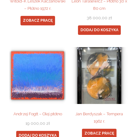
Witold-K Leszek Kaczanowski
Leon Tarasewicz – Płótno 30 x
– Płótno 1972 r.
80 cm
38 000,00
zł
ZOBACZ PRACĘ
DODAJ DO KOSZYKA
Andrzej Fogtt – Olej płótno
Jan Berdyszak – Tempera
1962 r.
19 000,00
zł
ZOBACZ PRACĘ
DODAJ DO KOSZYKA