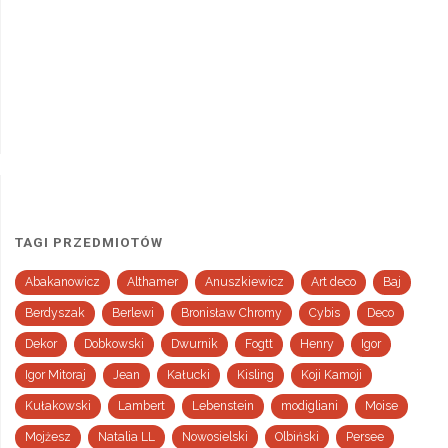
TAGI PRZEDMIOTÓW
Abakanowicz
Althamer
Anuszkiewicz
Art deco
Baj
Berdyszak
Berlewi
Bronisław Chromy
Cybis
Deco
Dekor
Dobkowski
Dwurnik
Fogtt
Henry
Igor
Igor Mitoraj
Jean
Kałucki
Kisling
Koji Kamoji
Kułakowski
Lambert
Lebenstein
modigliani
Moise
Mojżesz
Natalia LL
Nowosielski
Olbiński
Persee