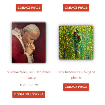
ZOBACZ PRACĘ
ZOBACZ PRACĘ
Wiesław Wałkuski – Jan Paweł
Leon Tarasewicz – Akryl na
II – Papież
płótnie
11 000,00
zł
ZOBACZ PRACĘ
DODAJ DO KOSZYKA