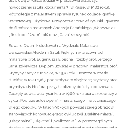
ustrojową w Polsce (udział w prestiżowej ekspozycji
nowoczesnej sztuki „documenta 7” w Kassel w 1982 roku).
Równolegle z malarstwem uprawia rysunek, collage, grafikę
warsztatową i użytkową. Przygotował również rysunki i gwasze
do filmów animowanych Andrzeja Barańskiego „Warzywniak,
360 stopni” (2006 rok) oraz „Oaza” (2009 rok).
Edward Dwurnik studiował na Wydziale Malarstwa
warszawskiej Akademii Sztuk Pięknych w pracowniach
malarstwa prof. Eugeniusza Eibischa i rzeźby prof. Jerzego
Jarnuszkiewicza. Dyplom uzyskał w pracowni malarstwa prof.
Krystyny Łady-Studnickiej w 1970 roku. Jeszcze w czasie
studiów, w roku 1965, pod wpływem obejrzanej wystawy prac
prymitywisty Nikifora, przyjął zbliżony doń styl obrazowania.
Zaczęły powstawać rysunki, a w 1966 roku pierwsze obrazy z
cyklu „Podróże autostopem” – najstarszego i najliczniejszego
w jego dorobku. W latach 90–tych powstał szereg obrazów,
stanowiących kontynuację tego cyklu czyli „Błękitne miasta”,
„Diagonalne”, „Błękitne” i „Wyliczanka”. W poszczególnych
dziełach, będących swoistymi portretami miast pokazanymi z