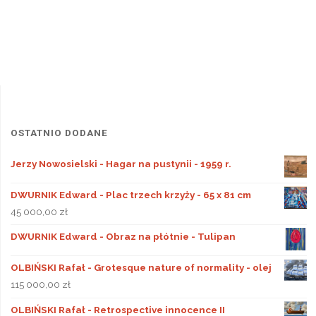
OSTATNIO DODANE
Jerzy Nowosielski - Hagar na pustynii - 1959 r.
DWURNIK Edward - Plac trzech krzyży - 65 x 81 cm
45 000,00
zł
DWURNIK Edward - Obraz na płótnie - Tulipan
OLBIŃSKI Rafał - Grotesque nature of normality - olej
115 000,00
zł
OLBIŃSKI Rafał - Retrospective innocence II