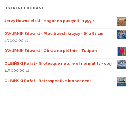
OSTATNIO DODANE
Jerzy Nowosielski - Hagar na pustynii - 1959 r.
DWURNIK Edward - Plac trzech krzyży - 65 x 81 cm
45 000,00
zł
DWURNIK Edward - Obraz na płótnie - Tulipan
OLBIŃSKI Rafał - Grotesque nature of normality - olej
115 000,00
zł
OLBIŃSKI Rafał - Retrospective innocence II