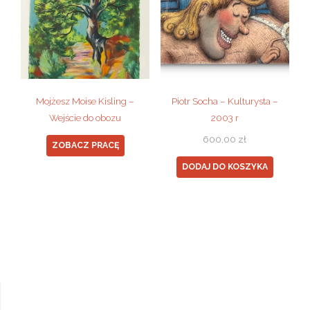
Mojżesz Moise Kisling –
Piotr Socha – Kulturysta –
Wejście do obozu
2003 r
600,00
zł
ZOBACZ PRACĘ
DODAJ DO KOSZYKA