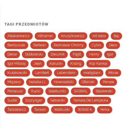
TAGI PRZEDMIOTÓW
Abakanowicz
Althamer
Anuszkiewicz
Art deco
Baj
Berdyszak
Berlewi
Bronisław Chromy
Cybis
Deco
Dekor
Dobkowski
Dwurnik
Fogtt
Henry
Igor
Igor Mitoraj
Jean
Kałucki
Kisling
Koji Kamoji
Kułakowski
Lambert
Lebenstein
modigliani
Moise
Mojżesz
Natalia LL
Nowosielski
Olbiński
Persee
Perseusz
Rucki
Salaburski
SASNAL
Stażewski
Suder
Szprynger
Sętowski
Tamara De Lempicka
Tarasewicz
Tarasin
Walkuski
Witold-k
Yerka